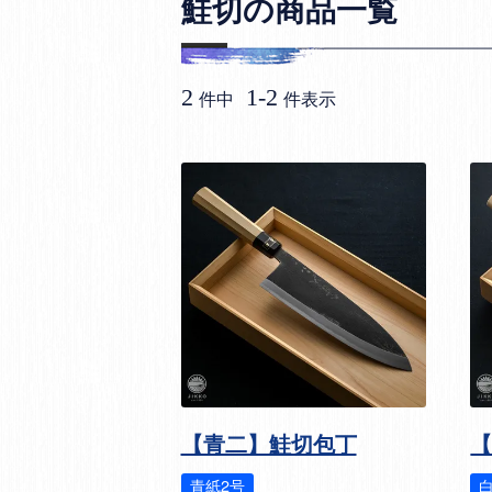
鮭切の商品一覧
2
1
-
2
件中
件表示
【青二】鮭切包丁
青紙2号