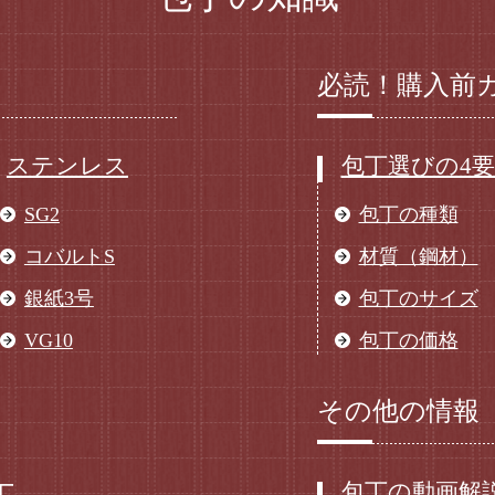
必読！購入前
ステンレス
包丁選びの4
SG2
包丁の種類
コバルトS
材質（鋼材）
銀紙3号
包丁のサイズ
VG10
包丁の価格
その他の情報
包丁の動画解