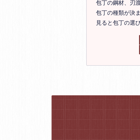
包丁の鋼材、刃
包丁の種類が決ま
見ると包丁の選