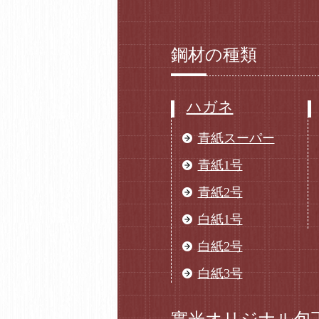
鋼材の種類
ハガネ
青紙スーパー
青紙1号
青紙2号
白紙1号
白紙2号
白紙3号