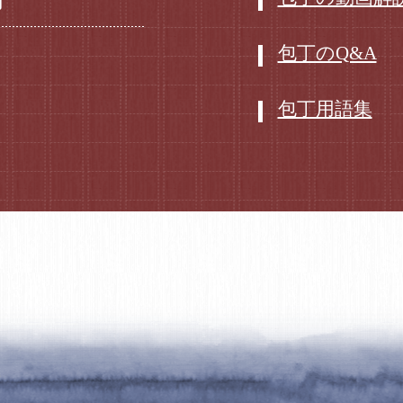
丁
包丁のQ&A
包丁用語集