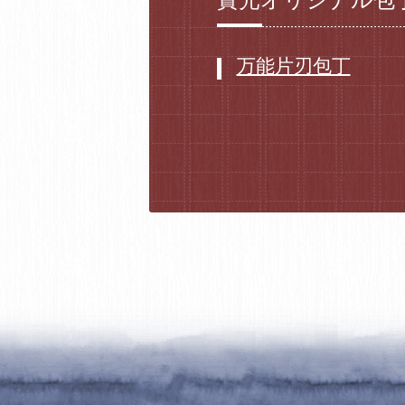
實光オリジナル包
万能片刃包丁