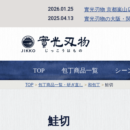
實光刃物 京都嵐山
2026.01.25
實光刃物の大阪・
2025.04.13
TOP
包丁商品一覧
シー
TOP
包丁商品一覧・研ぎ直し
和包丁
鮭切
鮭切