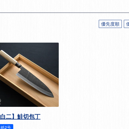
優先度順
【白二】鮭切包丁
白紙2号