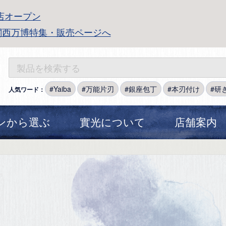
店オープン
関西万博特集・販売ページへ
Yaiba
万能片刃
銀座包丁
本刃付け
研
人気ワード：
ンから選ぶ
實光について
店舗案内