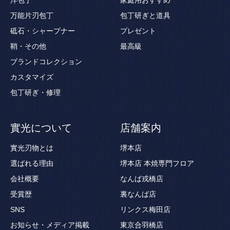
洋包丁
家庭用おすすめ
万能片刃包丁
包丁研ぎと道具
砥石・シャープナー
プレゼント
鞘・その他
最高級
ブランドコレクション
カスタマイズ
包丁研ぎ・修理
實光について
店舗案内
實光刃物とは
堺本店
選ばれる理由
堺本店 本焼専門フロア
会社概要
なんば戎橋店
受賞歴
裏なんば店
SNS
リンクス梅田店
お知らせ・メディア掲載
東京合羽橋店