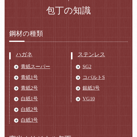
包丁の知識
鋼材の種類
ハガネ
ステンレス
青紙スーパー
SG2
青紙1号
コバルトS
青紙2号
銀紙3号
白紙1号
VG10
白紙2号
白紙3号