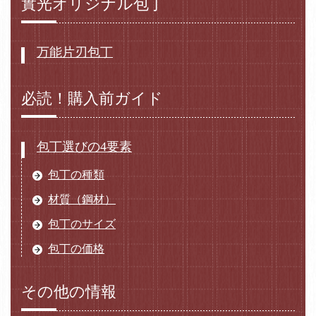
實光オリジナル包丁
万能片刃包丁
必読！購入前ガイド
包丁選びの4要素
包丁の種類
材質（鋼材）
包丁のサイズ
包丁の価格
その他の情報