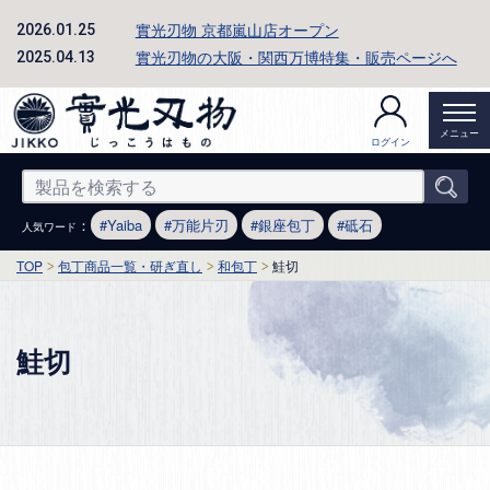
實光刃物 京都嵐山店オープン
2026.01.25
實光刃物の大阪・関西万博特集・販売ページへ
2025.04.13
メニュー
ログイン
：
Yaiba
万能片刃
銀座包丁
砥石
人気ワード
TOP
包丁商品一覧・研ぎ直し
和包丁
鮭切
鮭切