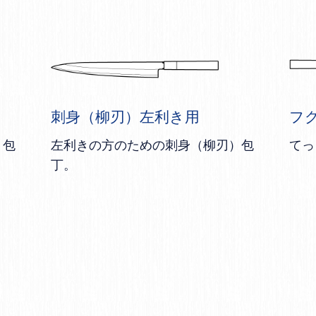
刺身（柳刃）左利き用
フ
く包
左利きの方のための刺身（柳刃）包
てっ
丁。