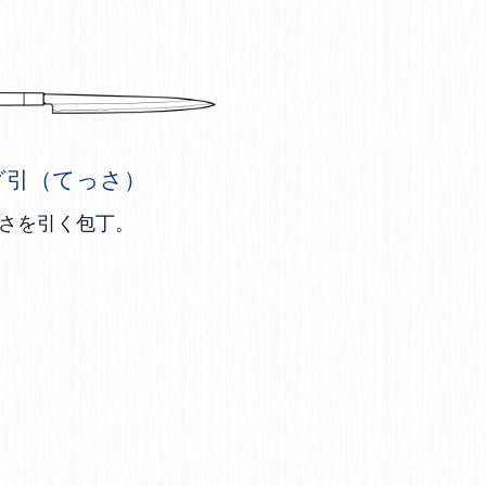
グ引（てっさ）
さを引く包丁。