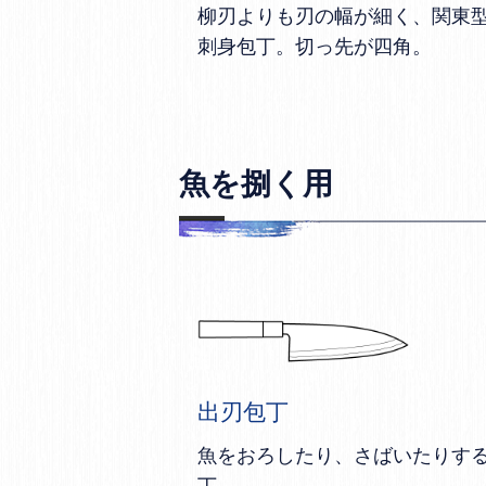
柳刃よりも刃の幅が細く、関東
刺身包丁。切っ先が四角。
魚を捌く用
出刃包丁
魚をおろしたり、さばいたりす
丁。