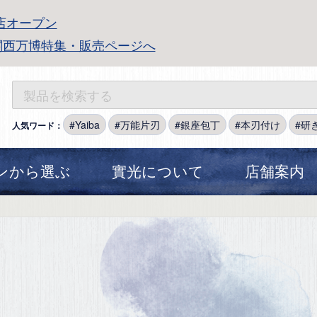
店オープン
関西万博特集・販売ページへ
Yaiba
万能片刃
銀座包丁
本刃付け
研
人気ワード：
ンから選ぶ
實光について
店舗案内