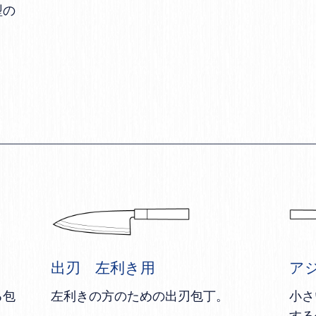
型の
出刃 左利き用
ア
る包
左利きの方のための出刃包丁。
小さ
する