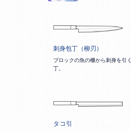
刺身包丁（柳刃）
ブロックの魚の柵から刺身を引
丁。
タコ引