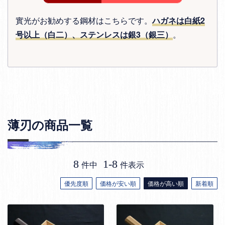
實光がお勧めする鋼材はこちらです。
ハガネは白紙2
号以上（白二）、ステンレスは銀3（銀三）
。
薄刃の商品一覧
8
1
-
8
件中
件表示
優先度順
価格が安い順
価格が高い順
新着順