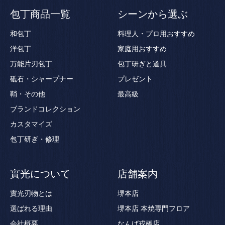
包丁商品一覧
シーンから選ぶ
和包丁
料理人・プロ用おすすめ
洋包丁
家庭用おすすめ
万能片刃包丁
包丁研ぎと道具
砥石・シャープナー
プレゼント
鞘・その他
最高級
ブランドコレクション
カスタマイズ
包丁研ぎ・修理
實光について
店舗案内
實光刃物とは
堺本店
選ばれる理由
堺本店 本焼専門フロア
会社概要
なんば戎橋店