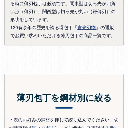
る時に薄刃包丁は必須です。関東型は切っ先が四角
い形（薄刃）、関西型は切っ先が丸い（鎌薄刃）の
形状をしています。
120有余年の歴史を誇る堺包丁「
實光刃物
」の通販
でお買い求めいただける薄刃包丁の商品一覧です。
薄刃包丁を鋼材別に絞る
下表のお好みの鋼材を押して絞り込んでください。切
れ味重視は
鋼（ハガネ）
、メンテナンス重視は
ステン