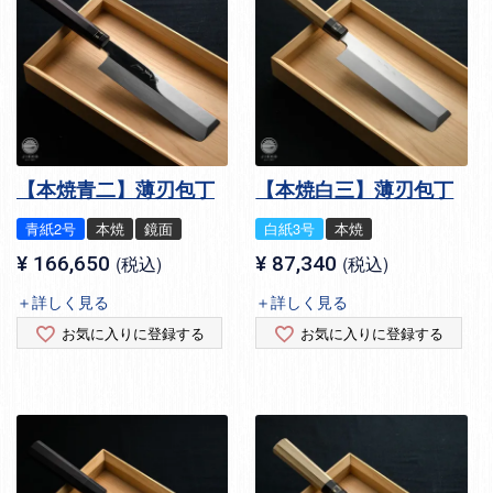
【本焼青二】薄刃包丁
【本焼白三】薄刃包丁
青紙2号
本焼
鏡面
白紙3号
本焼
¥
166,650
税込
¥
87,340
税込
＋詳しく見る
＋詳しく見る
お気に入りに登録する
お気に入りに登録する