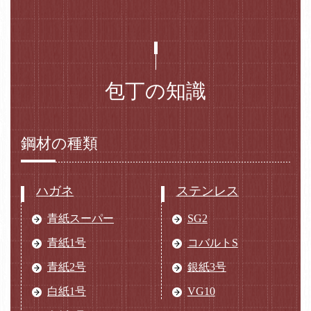
包丁の知識
鋼材の種類
ハガネ
ステンレス
青紙スーパー
SG2
青紙1号
コバルトS
青紙2号
銀紙3号
白紙1号
VG10