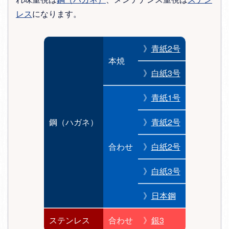
レス
になります。
》
青紙2号
本焼
》
白紙3号
》
青紙1号
鋼（ハガネ）
》
青紙2号
合わせ
》
白紙2号
》
白紙3号
》
日本鋼
ステンレス
合わせ
》
銀3