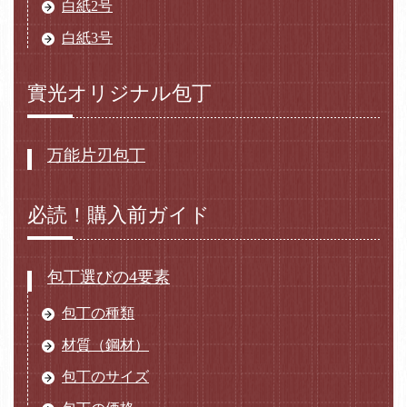
白紙2号
白紙3号
實光オリジナル包丁
万能片刃包丁
必読！購入前ガイド
包丁選びの4要素
包丁の種類
材質（鋼材）
包丁のサイズ