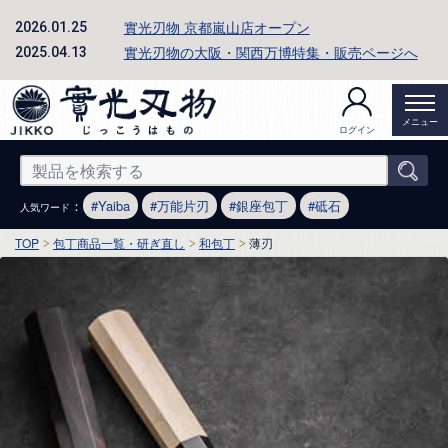
實光刃物 京都嵐山店オープン
2026.01.25
實光刃物の大阪・関西万博特集・販売ページへ
2025.04.13
メニュー
ログイン
：
Yaiba
万能片刃
銀座包丁
砥石
人気ワード
TOP
包丁商品一覧・研ぎ直し
和包丁
薄刃