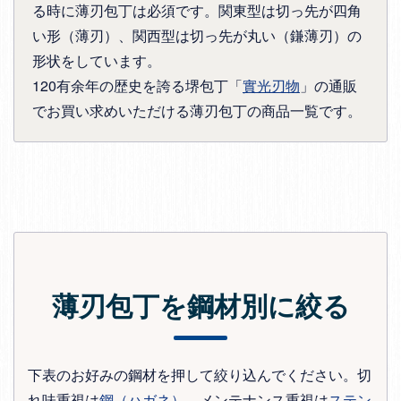
る時に薄刃包丁は必須です。関東型は切っ先が四角
い形（薄刃）、関西型は切っ先が丸い（鎌薄刃）の
形状をしています。
120有余年の歴史を誇る堺包丁「
實光刃物
」の通販
でお買い求めいただける薄刃包丁の商品一覧です。
薄刃包丁を鋼材別に絞る
下表のお好みの鋼材を押して絞り込んでください。切
れ味重視は
鋼（ハガネ）
、メンテナンス重視は
ステン