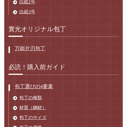
白紙2号
白紙3号
實光オリジナル包丁
万能片刃包丁
必読！購入前ガイド
包丁選びの4要素
包丁の種類
材質（鋼材）
包丁のサイズ