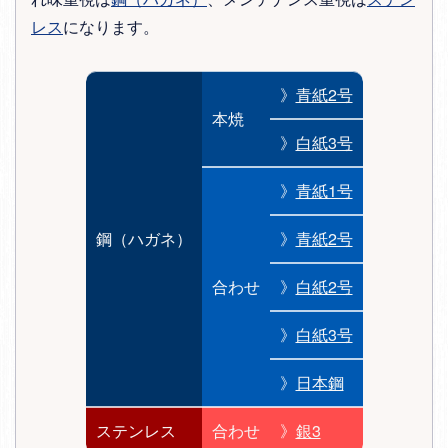
レス
になります。
》
青紙2号
本焼
》
白紙3号
》
青紙1号
鋼（ハガネ）
》
青紙2号
合わせ
》
白紙2号
》
白紙3号
》
日本鋼
ステンレス
合わせ
》
銀3