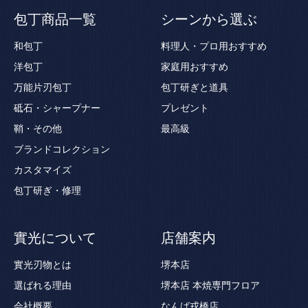
包丁商品一覧
シーンから選ぶ
和包丁
料理人・プロ用おすすめ
洋包丁
家庭用おすすめ
万能片刃包丁
包丁研ぎと道具
砥石・シャープナー
プレゼント
鞘・その他
最高級
ブランドコレクション
カスタマイズ
包丁研ぎ・修理
實光について
店舗案内
實光刃物とは
堺本店
選ばれる理由
堺本店 本焼専門フロア
会社概要
なんば戎橋店