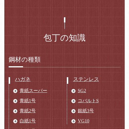
包丁の知識
鋼材の種類
ハガネ
ステンレス
青紙スーパー
SG2
青紙1号
コバルトS
青紙2号
銀紙3号
白紙1号
VG10