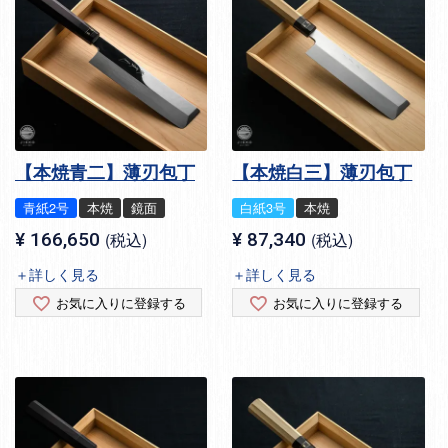
【本焼青二】薄刃包丁
【本焼白三】薄刃包丁
青紙2号
本焼
鏡面
白紙3号
本焼
¥
166,650
税込
¥
87,340
税込
＋詳しく見る
＋詳しく見る
お気に入りに登録する
お気に入りに登録する