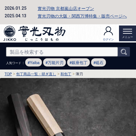
實光刃物 京都嵐山店オープン
2026.01.25
實光刃物の大阪・関西万博特集・販売ページへ
2025.04.13
メニュー
ログイン
：
Yaiba
万能片刃
銀座包丁
砥石
人気ワード
TOP
包丁商品一覧・研ぎ直し
和包丁
薄刃