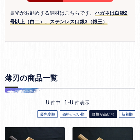
實光がお勧めする鋼材はこちらです。
ハガネは白紙2
号以上（白二）、ステンレスは銀3（銀三）
。
薄刃の商品一覧
8
1
-
8
件中
件表示
優先度順
価格が安い順
価格が高い順
新着順