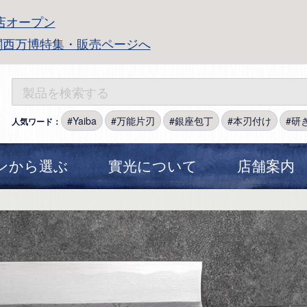
店オープン
関西万博特集・販売ページへ
Yaiba
万能片刃
銀座包丁
本刃付け
研
人気ワード：
ンから選ぶ
實光について
店舗案内