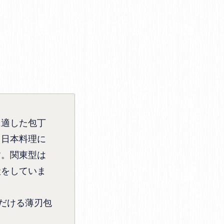
に適した包丁
。日本料理に
す。関東型は
状をしていま
だける薄刃包