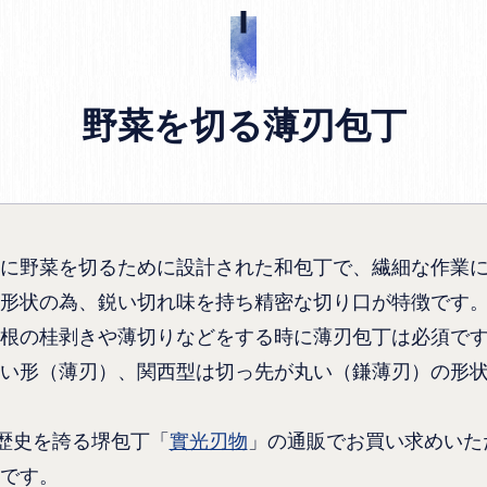
野菜を切る薄刃包丁
に野菜を切るために設計された和包丁で、繊細な作業
形状の為、鋭い切れ味を持ち精密な切り口が特徴です
根の桂剥きや薄切りなどをする時に薄刃包丁は必須で
い形（薄刃）、関西型は切っ先が丸い（鎌薄刃）の形
の歴史を誇る堺包丁「
實光刃物
」の通販でお買い求めいた
です。