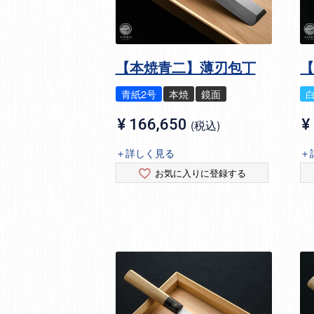
【本焼青二】薄刃包丁
青紙2号
本焼
鏡面
¥
166,650
¥
税込
＋詳しく見る
＋
お気に入りに登録する