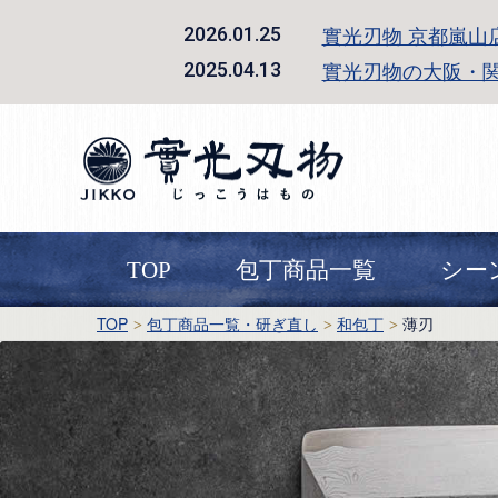
實光刃物 京都嵐山
2026.01.25
實光刃物の大阪・
2025.04.13
TOP
包丁商品一覧
シー
TOP
包丁商品一覧・研ぎ直し
和包丁
薄刃