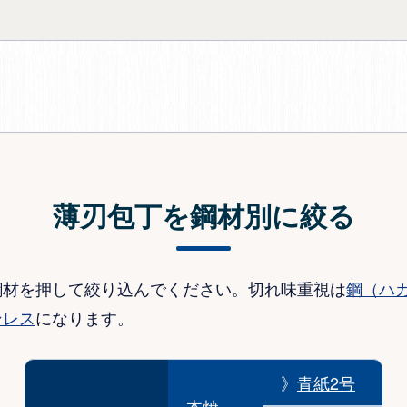
薄刃包丁を鋼材別に絞る
鋼材を押して絞り込んでください。切れ味重視は
鋼（ハ
ンレス
になります。
》
青紙2号
本焼