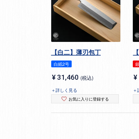
【白二】薄刃包丁
白紙2号
銀
¥
31,460
¥
税込
＋詳しく見る
＋
お気に入りに登録する