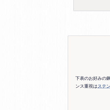
下表のお好みの
ンス重視は
ステ