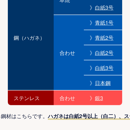
》
白紙3号
》
青紙1号
鋼（ハガネ）
》
青紙2号
合わせ
》
白紙2号
》
白紙3号
》
日本鋼
ステンレス
合わせ
》
銀3
る鋼材はこちらです。
ハガネは白紙2号以上（白二）、ス