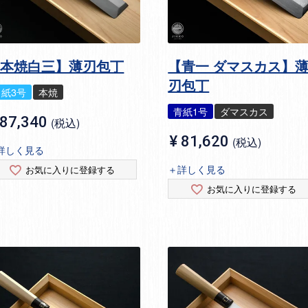
【本焼白三】薄刃包丁
【青一 ダマスカス】
刃包丁
白紙3号
本焼
青紙1号
ダマスカス
87,340
税込
¥
81,620
税込
詳しく見る
＋詳しく見る
お気に入りに登録する
お気に入りに登録する