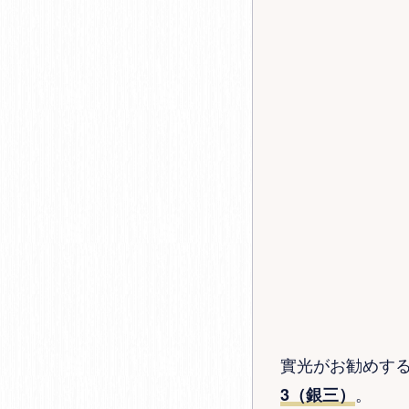
實光がお勧めす
。
3（銀三）