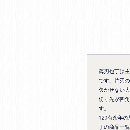
薄刃包丁は主
です。片刃の
欠かせない大
切っ先が四角
す。
120有余年
丁の商品一覧