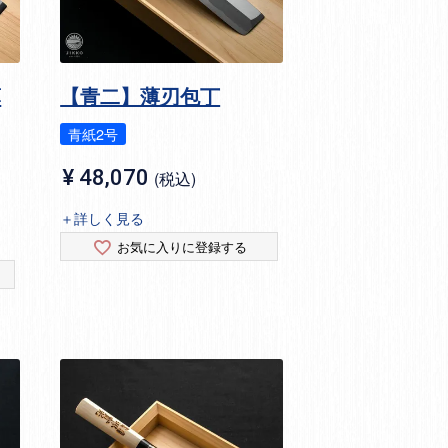
薄
【青二】薄刃包丁
青紙2号
¥
48,070
税込
＋詳しく見る
お気に入りに登録する