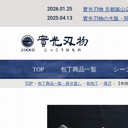
實光刃物 京都嵐山
2026.01.25
實光刃物の大阪・
2025.04.13
TOP
包丁商品一覧
シー
TOP
包丁商品一覧・研ぎ直し
和包丁
薄刃
【本