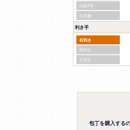
白紙3号
日本鋼
利き手
右利き
両利き
左利き
包丁を購入する