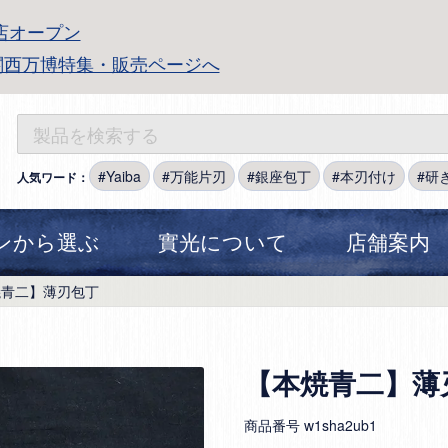
店オープン
関西万博特集・販売ページへ
Yaiba
万能片刃
銀座包丁
本刃付け
研
人気ワード：
ンから選ぶ
實光について
店舗案内
焼青二】薄刃包丁
【本焼青二】薄
商品番号
w1sha2ub1