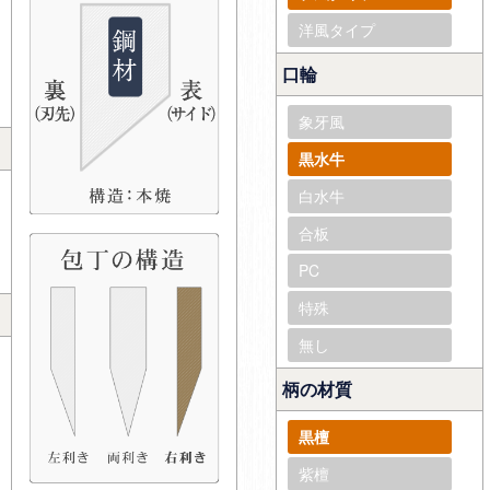
洋風タイプ
口輪
象牙風
黒水牛
白水牛
合板
PC
特殊
無し
柄の材質
黒檀
紫檀