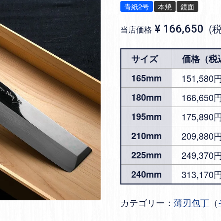
青紙2号
本焼
鏡面
¥
166,650
当店価格
サイズ
価格（税
165mm
151,580
180mm
166,65
195mm
175,890
210mm
209,880
225mm
249,370
240mm
313,170
カテゴリー：
薄刃包丁
（