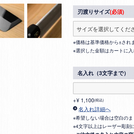
刃渡りサイズ
(必須)
※価格は基準価格から±され
※選択した金額はカートに入
名入れ（3文字まで）
+
¥
1,100
税込
名入れ詳細へ
※希望しない場合は空白のま
※4文字以上はレーザー彫刻