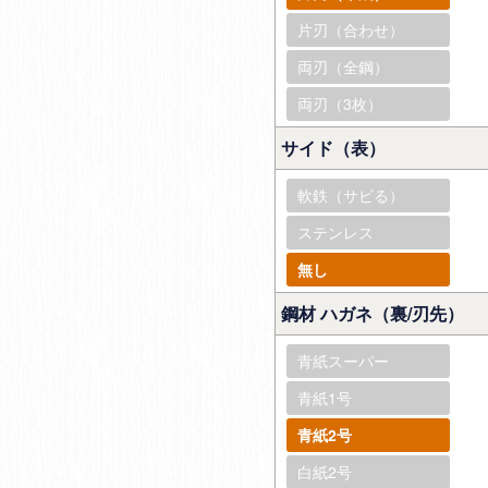
片刃（合わせ）
両刃（全鋼）
両刃（3枚）
サイド（表）
軟鉄（サビる）
ステンレス
無し
鋼材 ハガネ（裏/刃先）
青紙スーパー
青紙1号
青紙2号
白紙2号