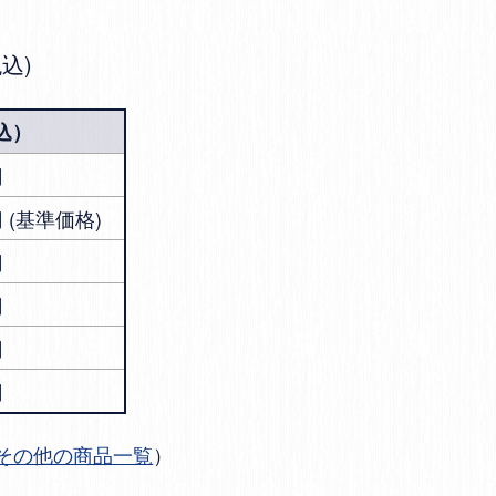
税込
込）
円
0円 (基準価格)
円
円
円
円
その他の商品一覧
）