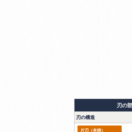
刃の
刃の構造
片刃（本焼）