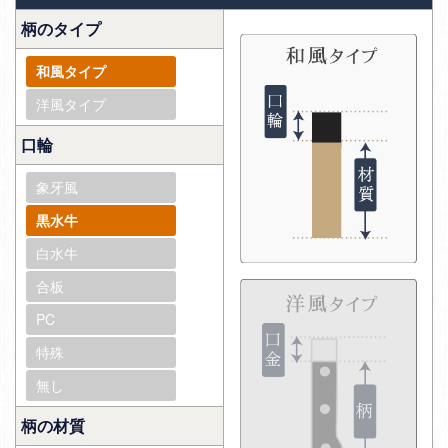
柄のタイプ
和風タイプ
洋風タイプ
口輪
象牙風
黒水牛
白水牛
合板
PC
特殊
無し
柄の材質