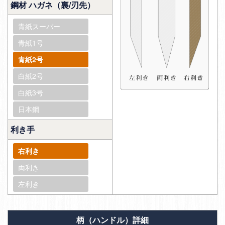
鋼材 ハガネ（裏/刃先）
青紙スーパー
青紙1号
青紙2号
白紙2号
白紙3号
日本鋼
利き手
右利き
両利き
左利き
柄（ハンドル）詳細