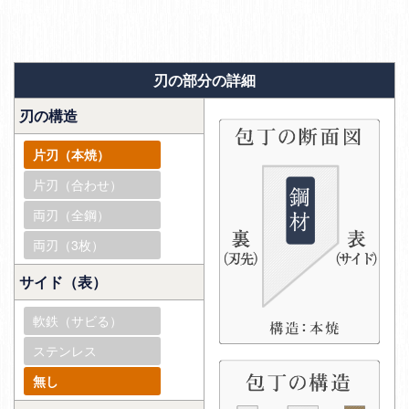
刃の部分の詳細
刃の構造
片刃（本焼）
片刃（合わせ）
両刃（全鋼）
両刃（3枚）
サイド（表）
軟鉄（サビる）
ステンレス
無し