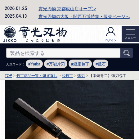
實光刃物 京都嵐山店オープン
2026.01.25
實光刃物の大阪・関西万博特集・販売ページへ
2025.04.13
メニュー
ログイン
：
Yaiba
万能片刃
銀座包丁
砥石
人気ワード
TOP
包丁商品一覧・研ぎ直し
和包丁
薄刃
【本焼青二】薄刃包丁