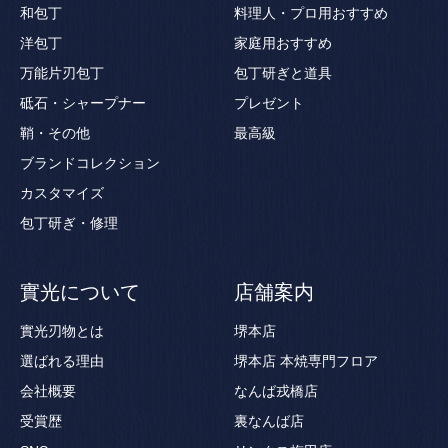
和包丁
料理人・プロ用おすすめ
洋包丁
家庭用おすすめ
万能片刃包丁
包丁研ぎと道具
砥石・シャープナー
プレゼント
鞘・その他
最高級
ブランドコレクション
カスタマイズ
包丁研ぎ・修理
實光について
店舗案内
實光刃物とは
堺本店
選ばれる理由
堺本店 本焼専門フロア
会社概要
なんば戎橋店
受賞歴
裏なんば店