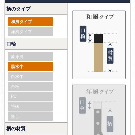
柄のタイプ
和風タイプ
洋風タイプ
口輪
象牙風
黒水牛
白水牛
合板
PC
特殊
無し
柄の材質