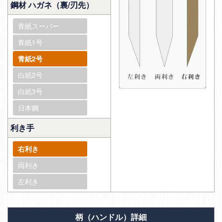
鋼材 ハガネ（裏/刃先）
青紙スーパー
青紙1号
青紙2号
白紙2号
白紙3号
日本鋼
利き手
右利き
両利き
左利き
柄（ハンドル）詳細