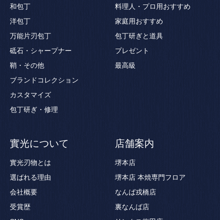
和包丁
料理人・プロ用おすすめ
洋包丁
家庭用おすすめ
万能片刃包丁
包丁研ぎと道具
砥石・シャープナー
プレゼント
鞘・その他
最高級
ブランドコレクション
カスタマイズ
包丁研ぎ・修理
實光について
店舗案内
實光刃物とは
堺本店
選ばれる理由
堺本店 本焼専門フロア
会社概要
なんば戎橋店
受賞歴
裏なんば店