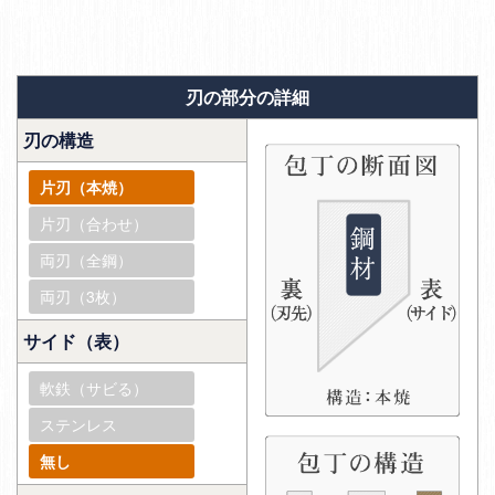
刃の部分の詳細
刃の構造
片刃（本焼）
片刃（合わせ）
両刃（全鋼）
両刃（3枚）
サイド（表）
軟鉄（サビる）
ステンレス
無し