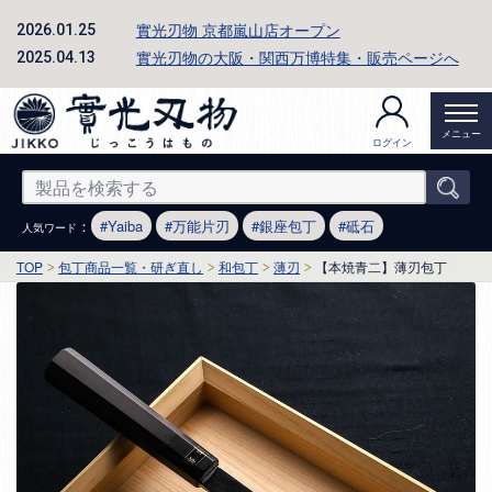
實光刃物 京都嵐山店オープン
2026.01.25
實光刃物の大阪・関西万博特集・販売ページへ
2025.04.13
メニュー
ログイン
：
Yaiba
万能片刃
銀座包丁
砥石
人気ワード
TOP
包丁商品一覧・研ぎ直し
和包丁
薄刃
【本焼青二】薄刃包丁