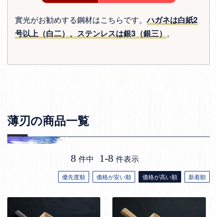
實光がお勧めする鋼材はこちらです。
ハガネは白紙2
号以上（白二）、ステンレスは銀3（銀三）
。
薄刃の商品一覧
8
1
-
8
件中
件表示
優先度順
価格が安い順
価格が高い順
新着順