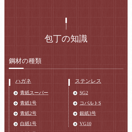
包丁の知識
鋼材の種類
ハガネ
ステンレス
青紙スーパー
SG2
青紙1号
コバルトS
青紙2号
銀紙3号
白紙1号
VG10