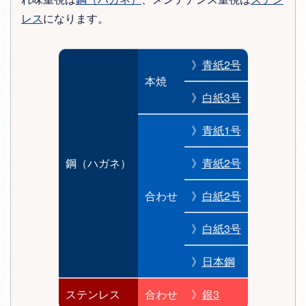
レス
になります。
》
青紙2号
本焼
》
白紙3号
》
青紙1号
鋼（ハガネ）
》
青紙2号
合わせ
》
白紙2号
》
白紙3号
》
日本鋼
ステンレス
合わせ
》
銀3