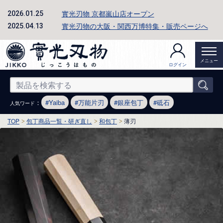
實光刃物 京都嵐山店オープン
2026.01.25
實光刃物の大阪・関西万博特集・販売ページへ
2025.04.13
メニュー
ログイン
：
Yaiba
万能片刃
銀座包丁
砥石
人気ワード
TOP
包丁商品一覧・研ぎ直し
和包丁
薄刃