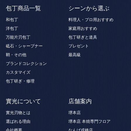
包丁商品一覧
シーンから選ぶ
和包丁
料理人・プロ用おすすめ
洋包丁
家庭用おすすめ
万能片刃包丁
包丁研ぎと道具
砥石・シャープナー
プレゼント
鞘・その他
最高級
ブランドコレクション
カスタマイズ
包丁研ぎ・修理
實光について
店舗案内
實光刃物とは
堺本店
選ばれる理由
堺本店 本焼専門フロア
会社概要
なんば戎橋店