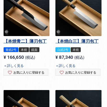
【本焼青二】薄刃包丁
【本焼白三】薄刃包丁
青紙2号
本焼
鏡面
白紙3号
本焼
¥
166,650
税込
¥
87,340
税込
＋詳しく見る
＋詳しく見る
お気に入りに登録する
お気に入りに登録する