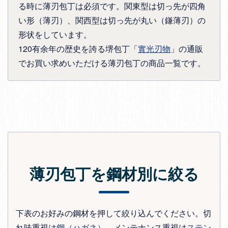
る時に薄刃包丁は必須です。関東型は切っ先が四角
い形（薄刃）、関西型は切っ先が丸い（鎌薄刃）の
形状をしています。
120有余年の歴史を誇る堺包丁「
實光刃物
」の通販
でお買い求めいただける薄刃包丁の商品一覧です。
薄刃包丁を鋼材別に絞る
下表のお好みの鋼材を押して絞り込んでください。切
れ味重視は
鋼（ハガネ）
、メンテナンス重視は
ステン