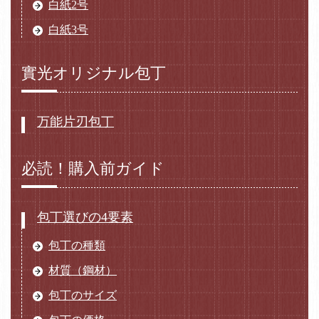
白紙2号
白紙3号
實光オリジナル包丁
万能片刃包丁
必読！購入前ガイド
包丁選びの4要素
包丁の種類
材質（鋼材）
包丁のサイズ