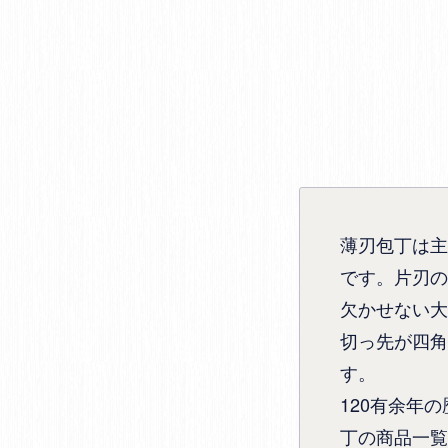
薄刃包丁は主
です。片刃の
欠かせない大
切っ先が四角
す。
120有余年
丁の商品一覧