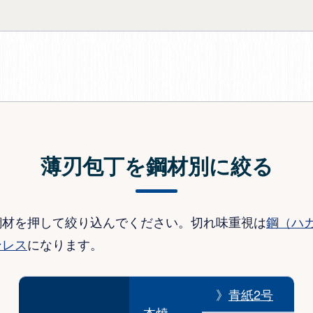
薄刃包丁を鋼材別に絞る
鋼材を押して絞り込んでください。切れ味重視は
鋼（ハ
ンレス
になります。
》
青紙2号
本焼