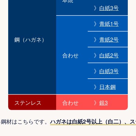
》
白紙3号
》
青紙1号
鋼（ハガネ）
》
青紙2号
合わせ
》
白紙2号
》
白紙3号
》
日本鋼
ステンレス
合わせ
》
銀3
る鋼材はこちらです。
ハガネは白紙2号以上（白二）、ス