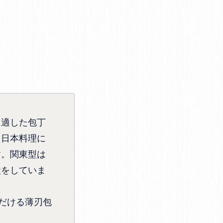
に適した包丁
。日本料理に
す。関東型は
状をしていま
だける薄刃包