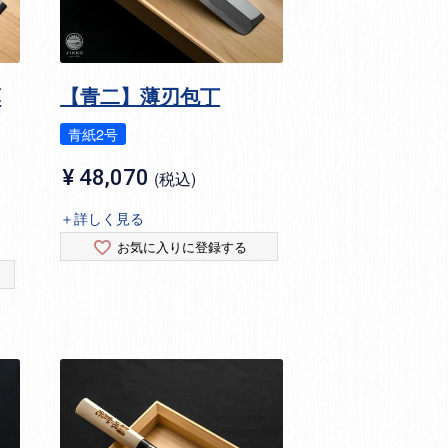
薄
【青二】薄刃包丁
青紙2号
¥
48,070
税込
＋詳しく見る
お気に入りに登録する