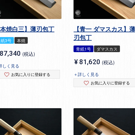
【本焼白三】薄刃包丁
【青一 ダマスカス】
刃包丁
白紙3号
本焼
青紙1号
ダマスカス
87,340
税込
¥
81,620
税込
詳しく見る
＋詳しく見る
お気に入りに登録する
お気に入りに登録する