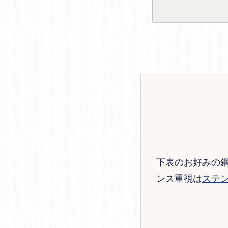
下表のお好みの
ンス重視は
ステ