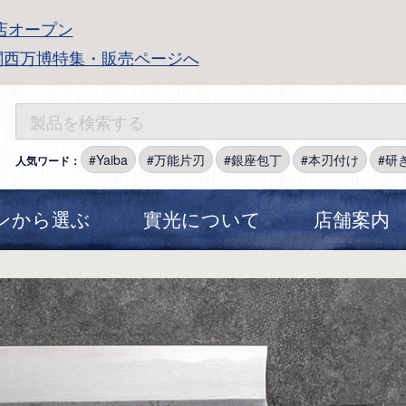
店オープン
関西万博特集・販売ページへ
Yaiba
万能片刃
銀座包丁
本刃付け
研
人気ワード：
ンから選ぶ
實光について
店舗案内