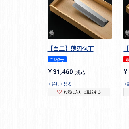
【白二】薄刃包丁
白紙2号
銀
¥
31,460
¥
税込
＋詳しく見る
＋
お気に入りに登録する