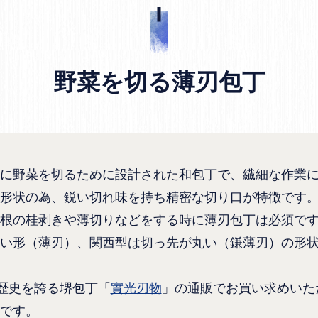
野菜を切る薄刃包丁
に野菜を切るために設計された和包丁で、繊細な作業
形状の為、鋭い切れ味を持ち精密な切り口が特徴です
根の桂剥きや薄切りなどをする時に薄刃包丁は必須で
い形（薄刃）、関西型は切っ先が丸い（鎌薄刃）の形
の歴史を誇る堺包丁「
實光刃物
」の通販でお買い求めいた
です。