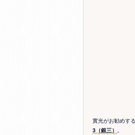
實光がお勧めす
。
3（銀三）