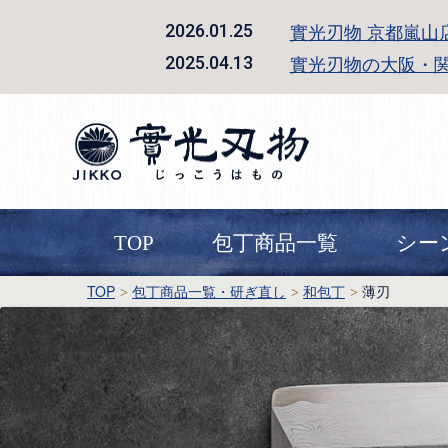
實光刃物 京都嵐山
2026.01.25
實光刃物の大阪・
2025.04.13
TOP
包丁商品一覧
シー
TOP
包丁商品一覧・研ぎ直し
和包丁
薄刃