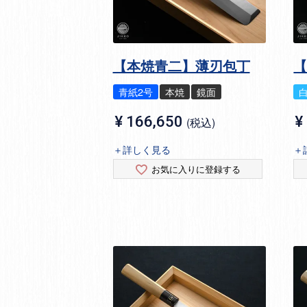
【本焼青二】薄刃包丁
青紙2号
本焼
鏡面
¥
166,650
¥
税込
＋詳しく見る
＋
お気に入りに登録する