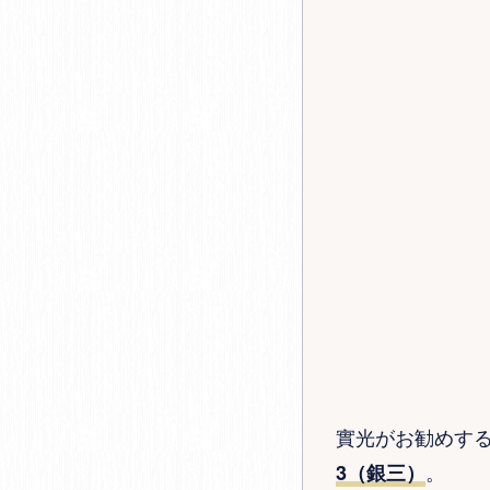
實光がお勧めす
。
3（銀三）