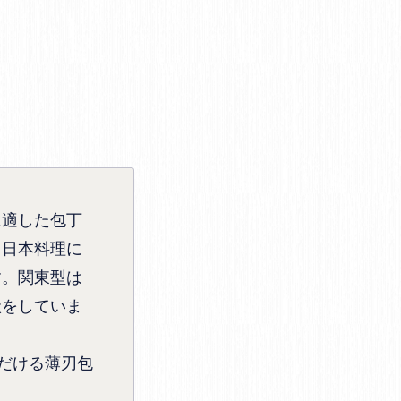
に適した包丁
。日本料理に
す。関東型は
状をしていま
だける薄刃包