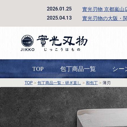
實光刃物 京都嵐山
2026.01.25
實光刃物の大阪・
2025.04.13
TOP
包丁商品一覧
シー
TOP
包丁商品一覧・研ぎ直し
和包丁
薄刃