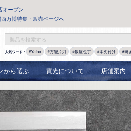
店オープン
関西万博特集・販売ページへ
Yaiba
万能片刃
銀座包丁
本刃付け
研
人気ワード：
ンから選ぶ
實光について
店舗案内