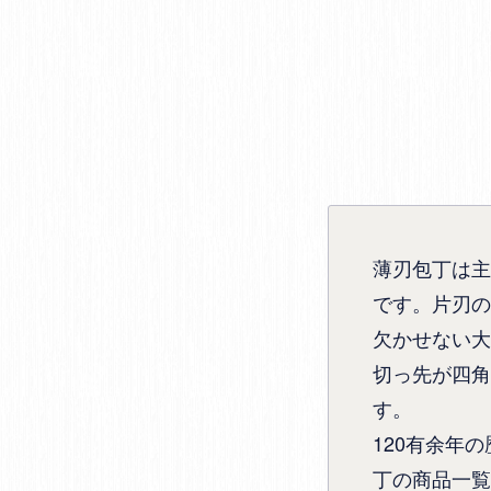
薄刃包丁は主
です。片刃の
欠かせない大
切っ先が四角
す。
120有余年
丁の商品一覧