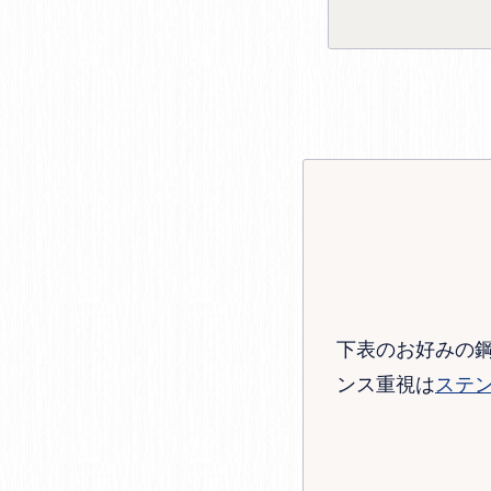
下表のお好みの
ンス重視は
ステ