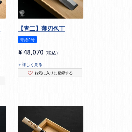
薄
【青二】薄刃包丁
青紙2号
¥
48,070
税込
＋詳しく見る
お気に入りに登録する