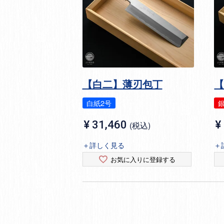
【白二】薄刃包丁
白紙2号
銀
¥
31,460
¥
税込
＋詳しく見る
＋
お気に入りに登録する