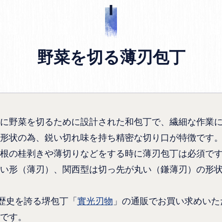
野菜を切る薄刃包丁
に野菜を切るために設計された和包丁で、繊細な作業
形状の為、鋭い切れ味を持ち精密な切り口が特徴です
根の桂剥きや薄切りなどをする時に薄刃包丁は必須で
い形（薄刃）、関西型は切っ先が丸い（鎌薄刃）の形
の歴史を誇る堺包丁「
實光刃物
」の通販でお買い求めいた
です。