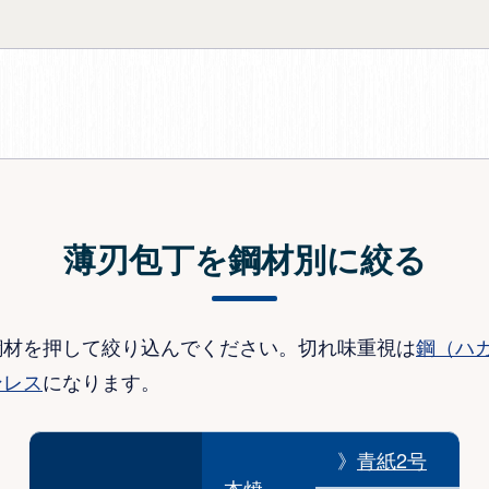
薄刃包丁を鋼材別に絞る
鋼材を押して絞り込んでください。切れ味重視は
鋼（ハ
ンレス
になります。
》
青紙2号
本焼