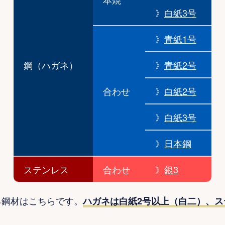
》
白紙3号
》
青紙1号
鋼（ハガネ）
》
青紙2号
合わせ
》
白紙2号
》
白紙3号
》
日本鋼
ステンレス
合わせ
》
銀3
る鋼材はこちらです。
ハガネは白紙2号以上（白二）、ス