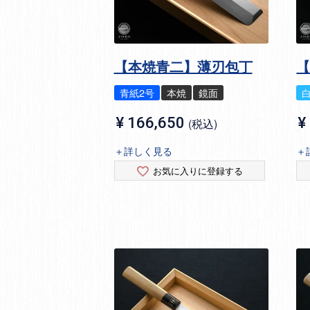
【本焼青二】薄刃包丁
青紙2号
本焼
鏡面
¥
166,650
¥
税込
＋詳しく見る
＋
お気に入りに登録する