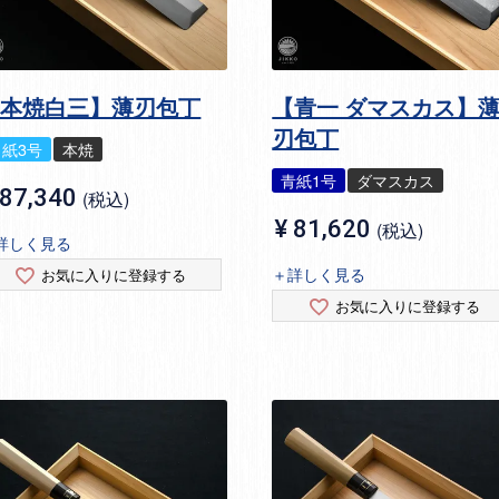
【本焼白三】薄刃包丁
【青一 ダマスカス】
刃包丁
白紙3号
本焼
青紙1号
ダマスカス
87,340
税込
¥
81,620
税込
詳しく見る
＋詳しく見る
お気に入りに登録する
お気に入りに登録する