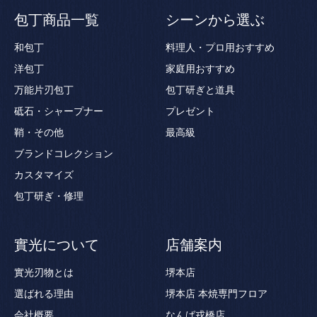
包丁商品一覧
シーンから選ぶ
和包丁
料理人・プロ用おすすめ
洋包丁
家庭用おすすめ
万能片刃包丁
包丁研ぎと道具
砥石・シャープナー
プレゼント
鞘・その他
最高級
ブランドコレクション
カスタマイズ
包丁研ぎ・修理
實光について
店舗案内
實光刃物とは
堺本店
選ばれる理由
堺本店 本焼専門フロア
会社概要
なんば戎橋店