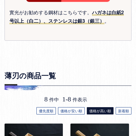
實光がお勧めする鋼材はこちらです。
ハガネは白紙2
号以上（白二）、ステンレスは銀3（銀三）
。
薄刃の商品一覧
8
1
-
8
件中
件表示
優先度順
価格が安い順
価格が高い順
新着順