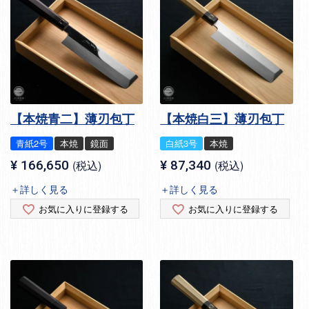
【本焼青二】薄刃包丁
【本焼白三】薄刃包丁
青紙2号
本焼
鏡面
白紙3号
本焼
¥
166,650
税込
¥
87,340
税込
＋詳しく見る
＋詳しく見る
お気に入りに登録する
お気に入りに登録する