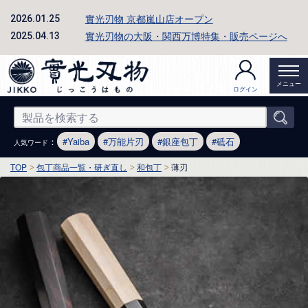
實光刃物 京都嵐山店オープン
2026.01.25
實光刃物の大阪・関西万博特集・販売ページへ
2025.04.13
メニュー
ログイン
：
Yaiba
万能片刃
銀座包丁
砥石
人気ワード
TOP
包丁商品一覧・研ぎ直し
和包丁
薄刃