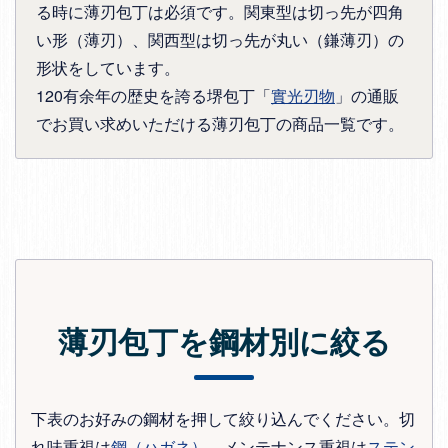
る時に薄刃包丁は必須です。関東型は切っ先が四角
い形（薄刃）、関西型は切っ先が丸い（鎌薄刃）の
形状をしています。
120有余年の歴史を誇る堺包丁「
實光刃物
」の通販
でお買い求めいただける薄刃包丁の商品一覧です。
薄刃包丁を鋼材別に絞る
下表のお好みの鋼材を押して絞り込んでください。切
れ味重視は
鋼（ハガネ）
、メンテナンス重視は
ステン