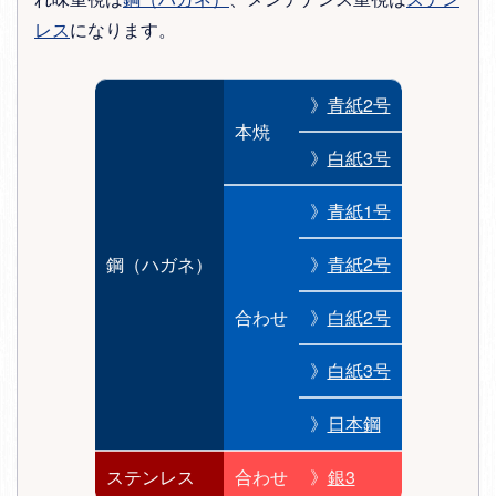
レス
になります。
》
青紙2号
本焼
》
白紙3号
》
青紙1号
鋼（ハガネ）
》
青紙2号
合わせ
》
白紙2号
》
白紙3号
》
日本鋼
ステンレス
合わせ
》
銀3