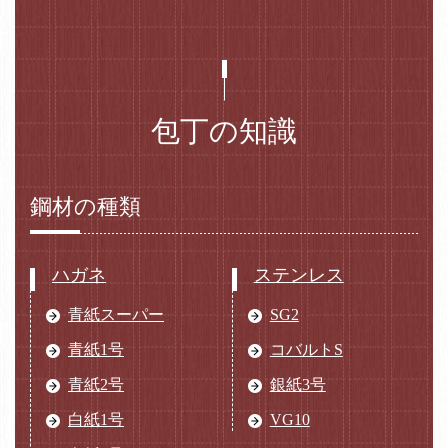
包丁の知識
鋼材の種類
ハガネ
ステンレス
青紙スーパー
SG2
青紙1号
コバルトS
青紙2号
銀紙3号
白紙1号
VG10