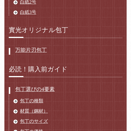
白紙2号
白紙3号
實光オリジナル包丁
万能片刃包丁
必読！購入前ガイド
包丁選びの4要素
包丁の種類
材質（鋼材）
包丁のサイズ