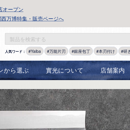
店オープン
関西万博特集・販売ページへ
Yaiba
万能片刃
銀座包丁
本刃付け
研
人気ワード：
ンから選ぶ
實光について
店舗案内