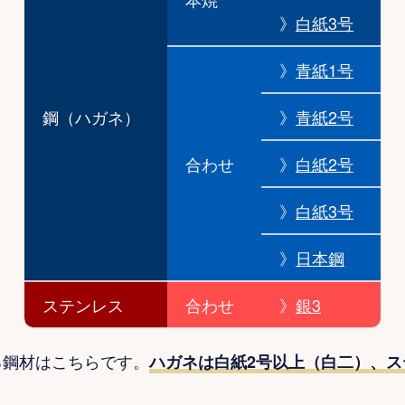
》
白紙3号
》
青紙1号
鋼（ハガネ）
》
青紙2号
合わせ
》
白紙2号
》
白紙3号
》
日本鋼
ステンレス
合わせ
》
銀3
る鋼材はこちらです。
ハガネは白紙2号以上（白二）、ス