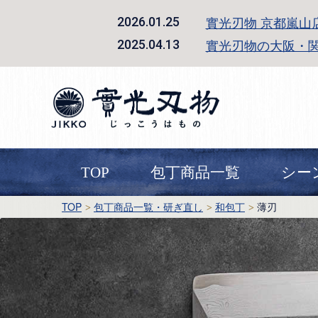
實光刃物 京都嵐山
2026.01.25
實光刃物の大阪・
2025.04.13
TOP
包丁商品一覧
シー
TOP
包丁商品一覧・研ぎ直し
和包丁
薄刃