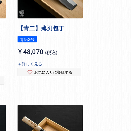
薄
【青二】薄刃包丁
青紙2号
¥
48,070
税込
＋詳しく見る
お気に入りに登録する