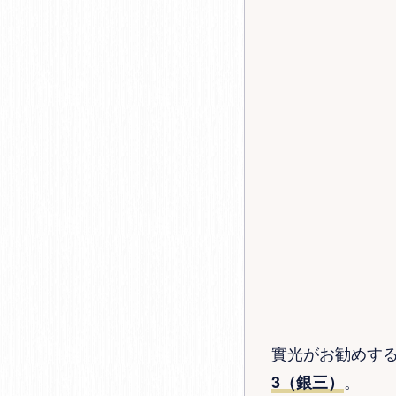
實光がお勧めす
。
3（銀三）