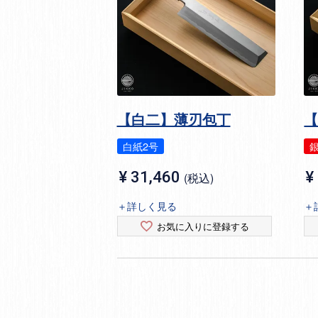
【白二】薄刃包丁
白紙2号
銀
¥
31,460
¥
税込
＋詳しく見る
＋
お気に入りに登録する