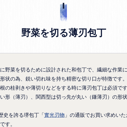
野菜を切る薄刃包丁
に野菜を切るために設計された和包丁で、繊細な作業
形状の為、鋭い切れ味を持ち精密な切り口が特徴です
根の桂剥きや薄切りなどをする時に薄刃包丁は必須で
い形（薄刃）、関西型は切っ先が丸い（鎌薄刃）の形
の歴史を誇る堺包丁「
實光刃物
」の通販でお買い求めいた
です。