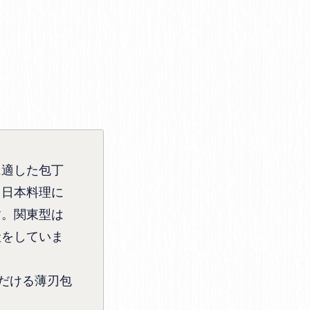
に適した包丁
。日本料理に
す。関東型は
状をしていま
だける薄刃包