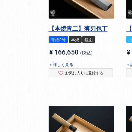
【本焼青二】薄刃包丁
青紙2号
本焼
鏡面
¥
166,650
¥
税込
＋詳しく見る
＋
お気に入りに登録する