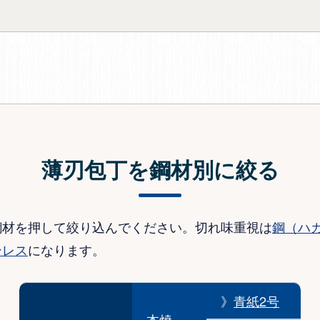
薄刃包丁を鋼材別に絞る
鋼材を押して絞り込んでください。切れ味重視は
鋼（ハ
ンレス
になります。
》
青紙2号
本焼