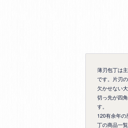
薄刃包丁は主
です。片刃の
欠かせない大
切っ先が四角
す。
120有余年
丁の商品一覧