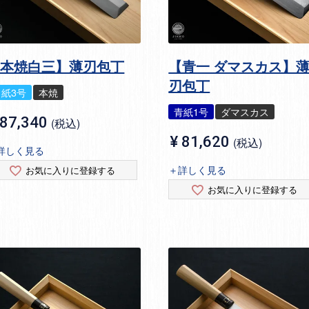
【本焼白三】薄刃包丁
【青一 ダマスカス】
刃包丁
白紙3号
本焼
青紙1号
ダマスカス
87,340
税込
¥
81,620
税込
詳しく見る
＋詳しく見る
お気に入りに登録する
お気に入りに登録する