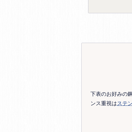
下表のお好みの
ンス重視は
ステ