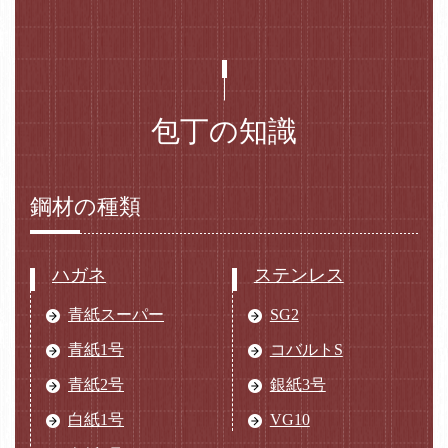
包丁の知識
鋼材の種類
ハガネ
ステンレス
青紙スーパー
SG2
青紙1号
コバルトS
青紙2号
銀紙3号
白紙1号
VG10