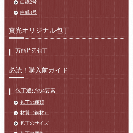
白紙2号
白紙3号
實光オリジナル包丁
万能片刃包丁
必読！購入前ガイド
包丁選びの4要素
包丁の種類
材質（鋼材）
包丁のサイズ