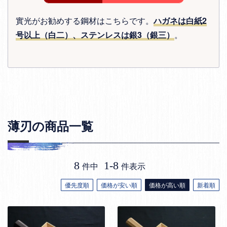
實光がお勧めする鋼材はこちらです。
ハガネは白紙2
号以上（白二）、ステンレスは銀3（銀三）
。
薄刃の商品一覧
8
1
-
8
件中
件表示
優先度順
価格が安い順
価格が高い順
新着順