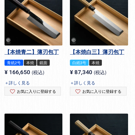
【本焼青二】薄刃包丁
【本焼白三】薄刃包丁
青紙2号
本焼
鏡面
白紙3号
本焼
¥
166,650
税込
¥
87,340
税込
＋詳しく見る
＋詳しく見る
お気に入りに登録する
お気に入りに登録する