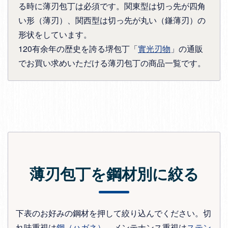
る時に薄刃包丁は必須です。関東型は切っ先が四角
い形（薄刃）、関西型は切っ先が丸い（鎌薄刃）の
形状をしています。
120有余年の歴史を誇る堺包丁「
實光刃物
」の通販
でお買い求めいただける薄刃包丁の商品一覧です。
薄刃包丁を鋼材別に絞る
下表のお好みの鋼材を押して絞り込んでください。切
れ味重視は
鋼（ハガネ）
、メンテナンス重視は
ステン