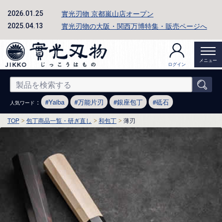
實光刃物 京都嵐山店オープン
2026.01.25
實光刃物の大阪・関西万博特集・販売ページへ
2025.04.13
メニュー
ログイン
：
Yaiba
万能片刃
銀座包丁
砥石
人気ワード
TOP
包丁商品一覧・研ぎ直し
和包丁
薄刃