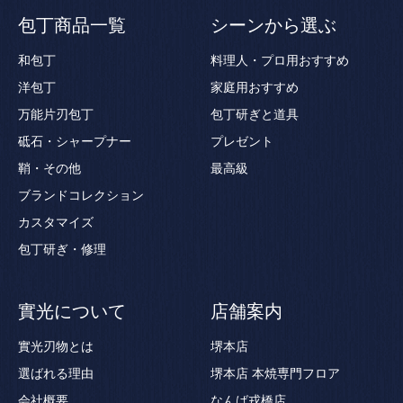
包丁商品一覧
シーンから選ぶ
和包丁
料理人・プロ用おすすめ
洋包丁
家庭用おすすめ
万能片刃包丁
包丁研ぎと道具
砥石・シャープナー
プレゼント
鞘・その他
最高級
ブランドコレクション
カスタマイズ
包丁研ぎ・修理
實光について
店舗案内
實光刃物とは
堺本店
選ばれる理由
堺本店 本焼専門フロア
会社概要
なんば戎橋店