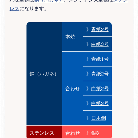
レス
になります。
》
青紙2号
本焼
》
白紙3号
》
青紙1号
鋼（ハガネ）
》
青紙2号
合わせ
》
白紙2号
》
白紙3号
》
日本鋼
ステンレス
合わせ
》
銀3