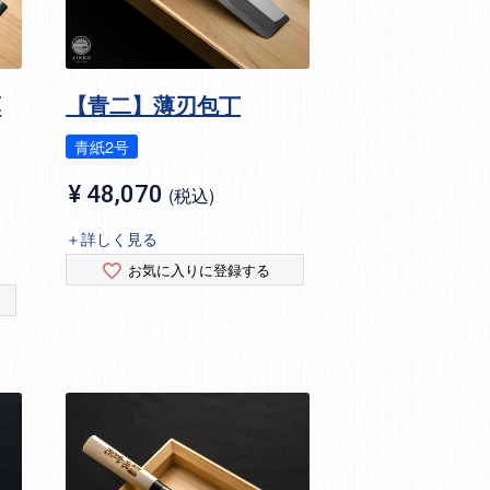
薄
【青二】薄刃包丁
青紙2号
¥
48,070
税込
＋詳しく見る
お気に入りに登録する