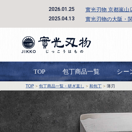
實光刃物 京都嵐山
2026.01.25
實光刃物の大阪・
2025.04.13
TOP
包丁商品一覧
シー
TOP
包丁商品一覧・研ぎ直し
和包丁
薄刃