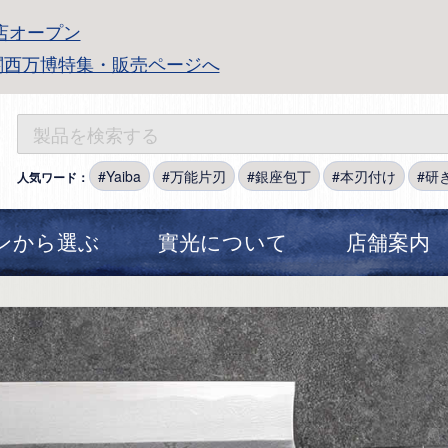
店オープン
関西万博特集・販売ページへ
Yaiba
万能片刃
銀座包丁
本刃付け
研
人気ワード：
ンから選ぶ
實光について
店舗案内