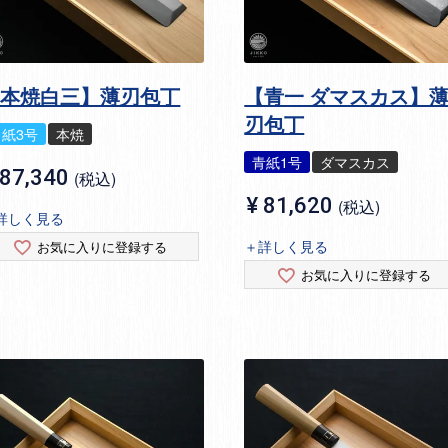
【本焼白三】薄刃包丁
【青一 ダマスカス】
刃包丁
白紙3号
本焼
青紙1号
ダマスカス
87,340
税込
¥
81,620
税込
詳しく見る
＋詳しく見る
お気に入りに登録する
お気に入りに登録する