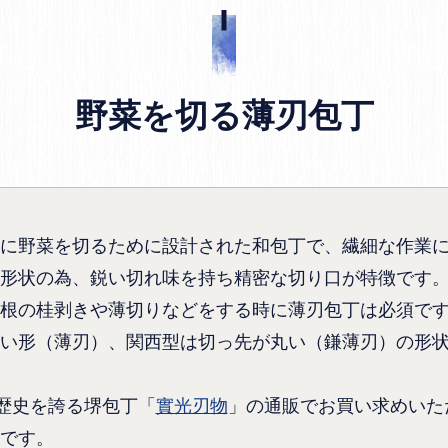
野菜を切る薄刃包丁
に野菜を切るために設計された和包丁で、繊細な作業
形状の為、鋭い切れ味を持ち精密な切り口が特徴です
根の桂剥きや薄切りなどをする時に薄刃包丁は必須で
い形（薄刃）、関西型は切っ先が丸い（鎌薄刃）の形
の歴史を誇る堺包丁「
實光刃物
」の通販でお買い求めいた
です。