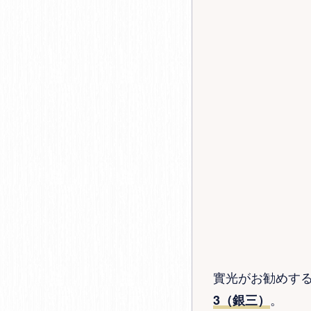
實光がお勧めす
。
3（銀三）