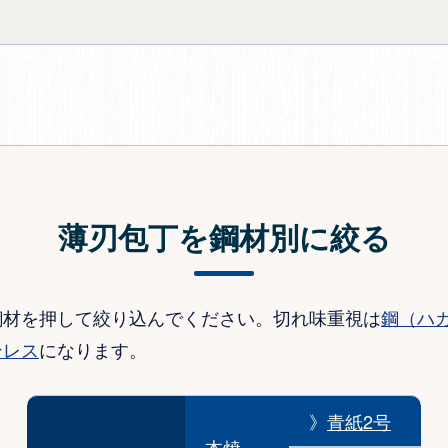
薄刃包丁を鋼材別に絞る
鋼材を押して絞り込んでください。切れ味重視は
鋼（ハ
ンレス
になります。
》
青紙2号
本焼