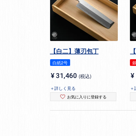
【白二】薄刃包丁
白紙2号
銀
¥
31,460
¥
税込
＋詳しく見る
＋
お気に入りに登録する