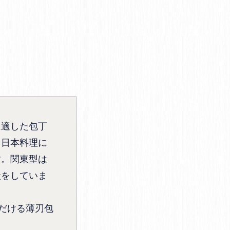
に適した包丁
。日本料理に
す。関東型は
状をしていま
だける薄刃包