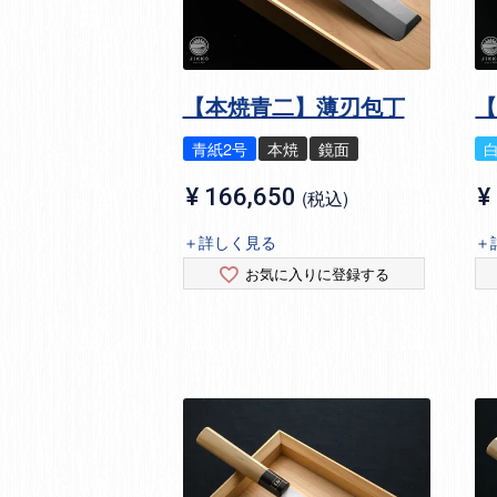
【本焼青二】薄刃包丁
青紙2号
本焼
鏡面
¥
166,650
¥
税込
＋詳しく見る
＋
お気に入りに登録する