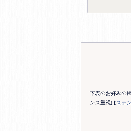
下表のお好みの
ンス重視は
ステ