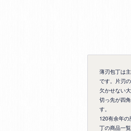
薄刃包丁は主
です。片刃の
欠かせない大
切っ先が四角
す。
120有余年
丁の商品一覧