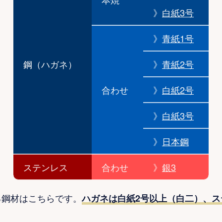
》
白紙3号
》
青紙1号
鋼（ハガネ）
》
青紙2号
合わせ
》
白紙2号
》
白紙3号
》
日本鋼
ステンレス
合わせ
》
銀3
る鋼材はこちらです。
ハガネは白紙2号以上（白二）、ス