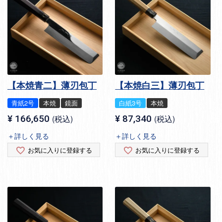
【本焼青二】薄刃包丁
【本焼白三】薄刃包丁
青紙2号
本焼
鏡面
白紙3号
本焼
¥
166,650
税込
¥
87,340
税込
＋詳しく見る
＋詳しく見る
お気に入りに登録する
お気に入りに登録する