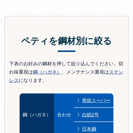
ペティを鋼材別に絞る
下表のお好みの鋼材を押して絞り込んでください。切
れ味重視は
鋼（ハガネ）
、メンテナンス重視は
ステン
レス
になります。
》
青紙スーパー
鋼（ハガネ）
合わせ
》
白紙2号
》
日本鋼