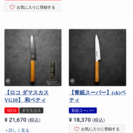
お気に入りに登録する
【ロコ ダマスカス
【青紙スーパー】(ck)ペ
VG10】 和ペティ
ティ
VG10
ダマスカス
青紙スーパー
¥
21,670
税込
¥
18,370
税込
お気に入りに登録する
＋詳しく見る