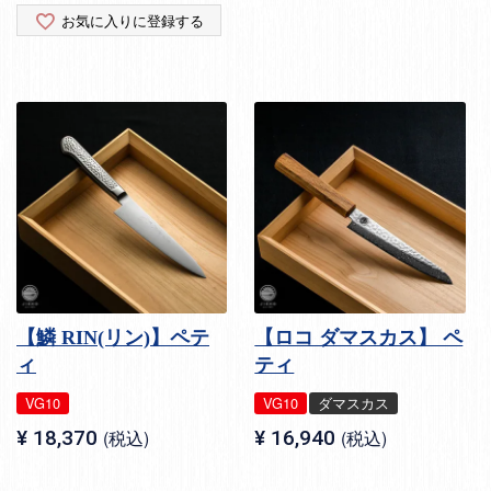
お気に入りに登録する
【鱗 RIN(リン)】ペテ
【ロコ ダマスカス】 ペ
ィ
ティ
VG10
VG10
ダマスカス
¥
18,370
税込
¥
16,940
税込