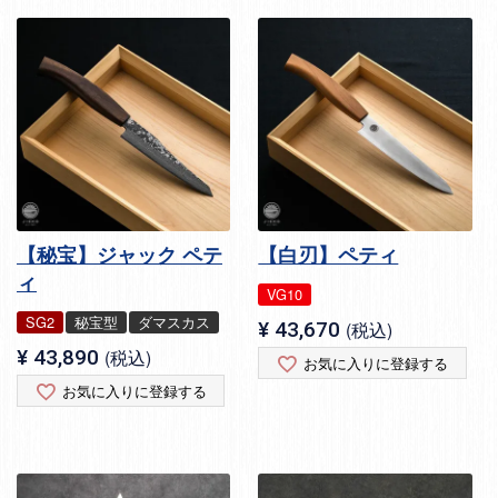
【秘宝】ジャック ペテ
【白刃】ペティ
ィ
VG10
SG2
秘宝型
ダマスカス
¥
43,670
税込
¥
43,890
税込
お気に入りに登録する
お気に入りに登録する