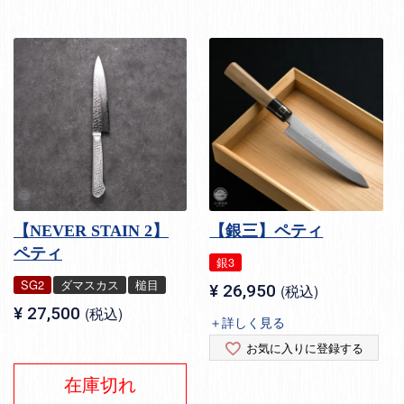
【NEVER STAIN 2】
【銀三】ペティ
ペティ
銀3
SG2
ダマスカス
槌目
¥
26,950
税込
¥
27,500
税込
＋詳しく見る
お気に入りに登録する
在庫切れ