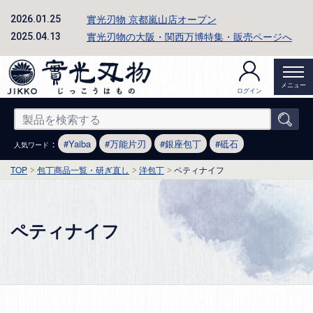
實光刃物 京都嵐山店オープン
2026.01.25
實光刃物の大阪・関西万博特集・販売ページへ
2025.04.13
メニュー
ログイン
：
Yaiba
万能片刃
銀座包丁
砥石
人気ワード
TOP
包丁商品一覧・研ぎ直し
洋包丁
ペティナイフ
ペティナイフ