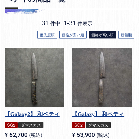
31
1
-
31
件中
件表示
優先度順
価格が安い順
価格が高い順
新着順
【Galaxy2】 和ペティ
【Galaxy】 和ペティ
SG2
ダマスカス
SG2
ダマスカス
¥
62,700
税込
¥
53,900
税込