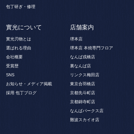
包丁研ぎ・修理
實光について
店舗案内
實光刃物とは
堺本店
選ばれる理由
堺本店 本焼専門フロア
会社概要
なんば戎橋店
受賞歴
裏なんば店
SNS
リンクス梅田店
お知らせ・メディア掲載
東京合羽橋店
採用
包丁ブログ
京都先斗町店
京都錦寺町店
なんばパークス店
難波スカイオ店