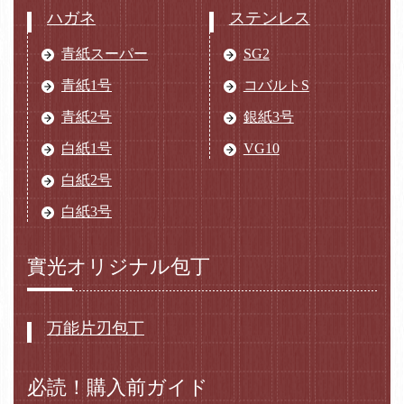
ハガネ
ステンレス
青紙スーパー
SG2
青紙1号
コバルトS
青紙2号
銀紙3号
白紙1号
VG10
白紙2号
白紙3号
實光オリジナル包丁
万能片刃包丁
必読！購入前ガイド