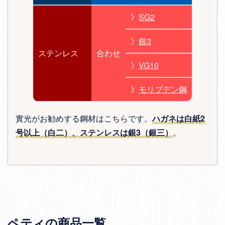
》
SG2
》
銀3
ステンレス
合わせ
》
VG10
》
モリブデン鋼
實光がお勧めする鋼材はこちらです。
ハガネは白紙2
号以上（白二）、ステンレスは銀3（銀三）
。
ペティの商品一覧