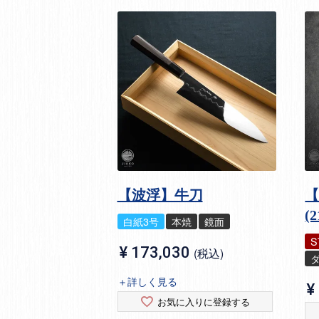
【波浮】牛刀
【
(
白紙3号
本焼
鏡面
S
¥
173,030
税込
＋詳しく見る
¥
お気に入りに登録する