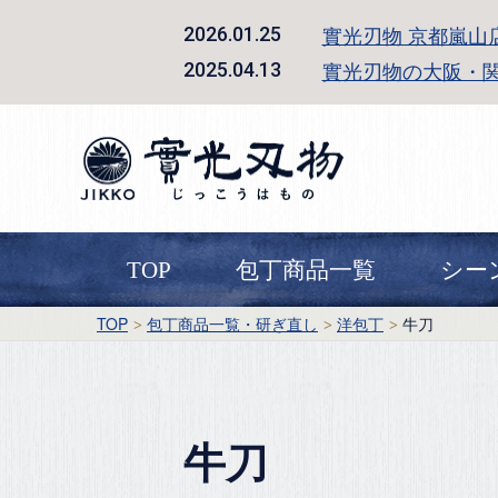
實光刃物 京都嵐山
2026.01.25
實光刃物の大阪・
2025.04.13
TOP
包丁商品一覧
シー
TOP
包丁商品一覧・研ぎ直し
洋包丁
牛刀
牛刀