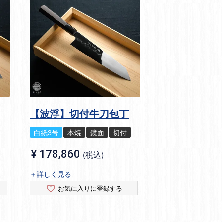
【波浮】切付牛刀包丁
白紙3号
本焼
鏡面
切付
¥
178,860
税込
＋詳しく見る
お気に入りに登録する