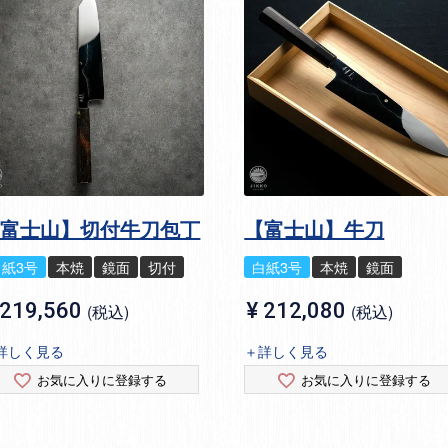
【富士山】切付牛刀包丁
【富士山】牛刀
白紙3号
本焼
鏡面
切付
白紙3号
本焼
鏡面
219,560
¥
212,080
税込
税込
詳しく見る
＋詳しく見る
お気に入りに登録する
お気に入りに登録する