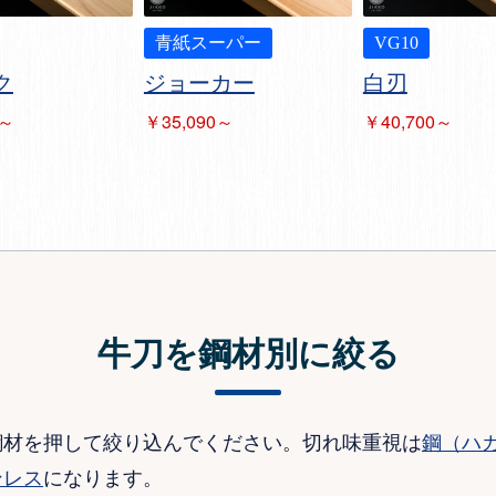
青紙スーパー
VG10
ク
ジョーカー
白刃
0～
￥35,090～
￥40,700～
牛刀を鋼材別に絞る
鋼材を押して絞り込んでください。切れ味重視は
鋼（ハ
ンレス
になります。