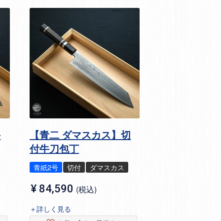
牛
【青二 ダマスカス】切
付牛刀包丁
青紙2号
切付
ダマスカス
¥
84,590
税込
＋詳しく見る