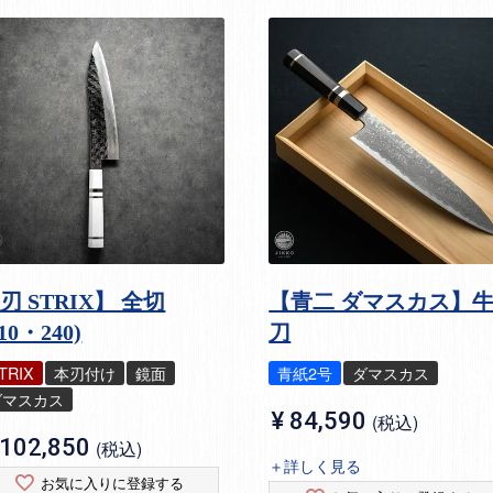
刃 STRIX】 全切
【青二 ダマスカス】
210・240)
刀
TRIX
本刃付け
鏡面
青紙2号
ダマスカス
ダマスカス
¥
84,590
税込
102,850
税込
＋詳しく見る
お気に入りに登録する