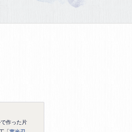
ルで作った片
丁「
實光刃