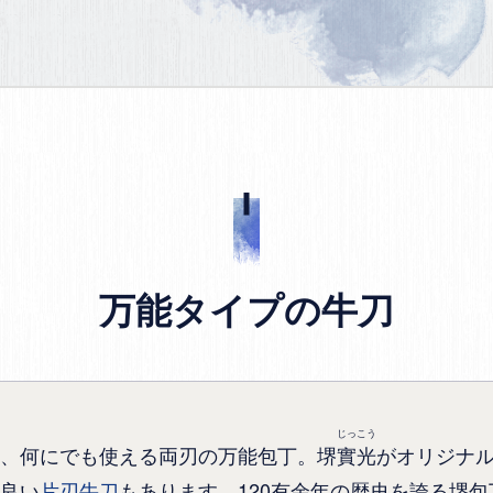
万能タイプの牛刀
じっこう
、何にでも使える両刃の万能包丁。堺
實光
がオリジナ
良い
片刃牛刀
もあります。120有余年の歴史を誇る堺包