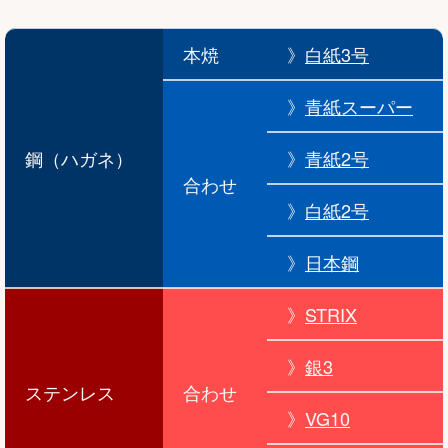
本焼
》
白紙3号
》
青紙スーパー
鋼（ハガネ）
》
青紙2号
合わせ
》
白紙2号
》
日本鋼
》
STRIX
》
銀3
ステンレス
合わせ
》
VG10