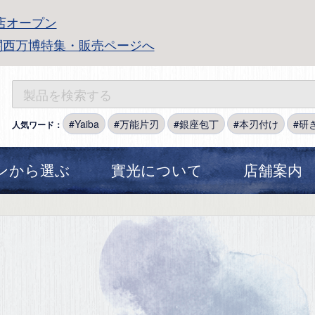
店オープン
関西万博特集・販売ページへ
Yaiba
万能片刃
銀座包丁
本刃付け
研
人気ワード：
ンから選ぶ
實光について
店舗案内