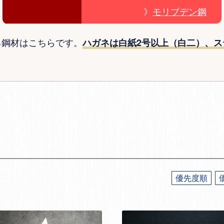
》
モリブデン鋼
る鋼材はこちらです。
ハガネは白紙2号以上（白二）、ス
優先度順