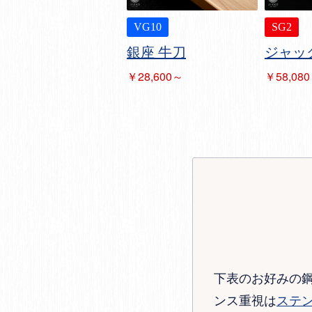
VG10
SG2
銀座 牛刀
ジャッ
￥28,600～
￥58,08
下表のお好みの
ンス重視は
ステ