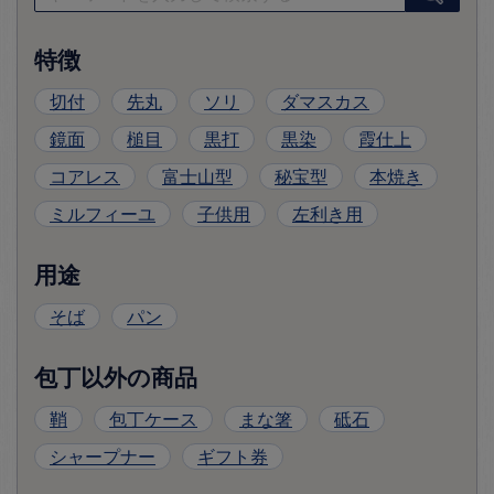
特徴
切付
先丸
ソリ
ダマスカス
鏡面
槌目
黒打
黒染
霞仕上
コアレス
富士山型
秘宝型
本焼き
ミルフィーユ
子供用
左利き用
用途
そば
パン
包丁以外の商品
鞘
包丁ケース
まな箸
砥石
シャープナー
ギフト券