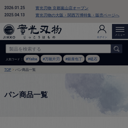
實光刃物 京都嵐山店オープン
2026.01.25
實光刃物の大阪・関西万博特集・販売ページへ
2025.04.13
メニュー
ログイン
：
Yaiba
万能片刃
銀座包丁
砥石
人気ワード
TOP
パン商品一覧
パン商品一覧