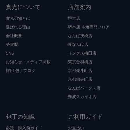
實光について
店舗案内
實光刃物とは
堺本店
選ばれる理由
堺本店 本焼専門フロア
会社概要
なんば戎橋店
受賞歴
裏なんば店
SNS
リンクス梅田店
お知らせ・メディア掲載
東京合羽橋店
採用
包丁ブログ
京都先斗町店
京都錦寺町店
なんばパークス店
難波スカイオ店
包丁の知識
ご利用ガイド
必読！購入前ガイド
お支払い