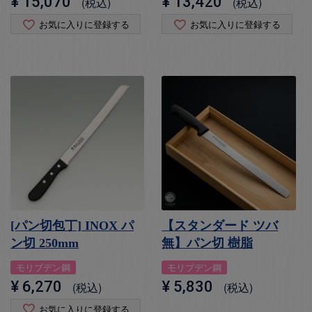
¥
15,070
¥
13,420
税込
税込
お気に入りに登録する
お気に入りに登録する
[パン切包丁] INOX パ
【スタンダード ツバ
ン切 250mm
無】パン切 樹脂
モリブデン鋼
モリブデン鋼
¥
6,270
¥
5,830
税込
税込
お気に入りに登録する