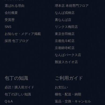
選ばれる理由
堺本店 本焼専門フロア
会社概要
なんば戎橋店
受賞歴
裏なんば店
SNS
リンクス梅田店
お知らせ・メディア掲載
東京合羽橋店
採用
包丁ブログ
京都先斗町店
京都錦寺町店
なんばパークス店
難波スカイオ店
包丁の知識
ご利用ガイド
必読！購入前ガイド
お支払い
包丁の詳しい知識
梱包・配送・納期
Q＆A
返品・交換・キャンセル