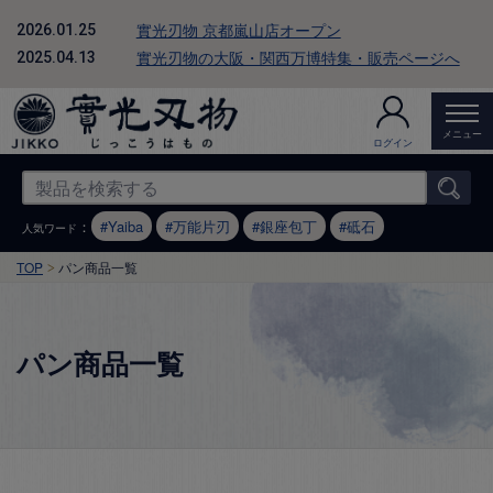
實光刃物 京都嵐山店オープン
2026.01.25
實光刃物の大阪・関西万博特集・販売ページへ
2025.04.13
メニュー
ログイン
：
Yaiba
万能片刃
銀座包丁
砥石
人気ワード
TOP
パン商品一覧
パン商品一覧