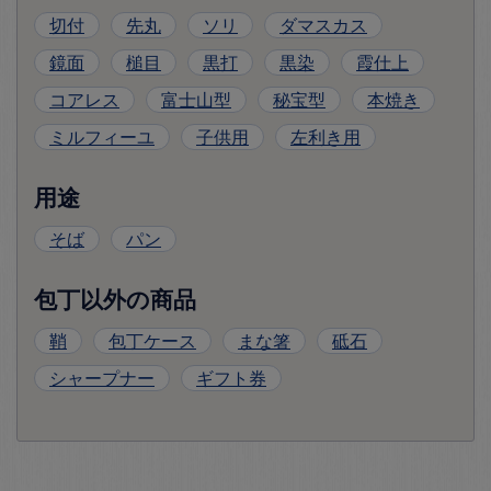
切付
先丸
ソリ
ダマスカス
鏡面
槌目
黒打
黒染
霞仕上
コアレス
富士山型
秘宝型
本焼き
ミルフィーユ
子供用
左利き用
用途
そば
パン
包丁以外の商品
鞘
包丁ケース
まな箸
砥石
シャープナー
ギフト券