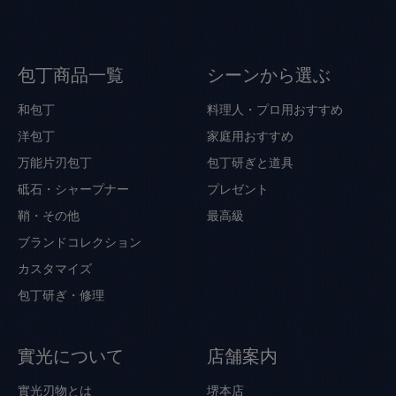
包丁商品一覧
シーンから選ぶ
和包丁
料理人・プロ用おすすめ
洋包丁
家庭用おすすめ
万能片刃包丁
包丁研ぎと道具
砥石・シャープナー
プレゼント
鞘・その他
最高級
ブランドコレクション
カスタマイズ
包丁研ぎ・修理
實光について
店舗案内
實光刃物とは
堺本店