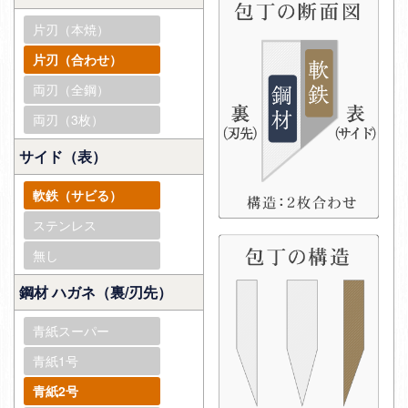
片刃（本焼）
片刃（合わせ）
両刃（全鋼）
両刃（3枚）
サイド（表）
軟鉄（サビる）
ステンレス
無し
鋼材 ハガネ（裏/刃先）
青紙スーパー
青紙1号
青紙2号