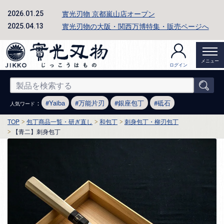
實光刃物 京都嵐山店オープン
2026.01.25
實光刃物の大阪・関西万博特集・販売ページへ
2025.04.13
メニュー
ログイン
：
Yaiba
万能片刃
銀座包丁
砥石
人気ワード
TOP
包丁商品一覧・研ぎ直し
和包丁
刺身包丁・柳刃包丁
【青二】刺身包丁