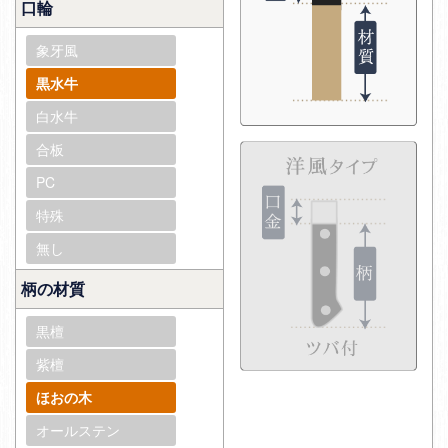
口輪
象牙風
黒水牛
白水牛
合板
PC
特殊
無し
柄の材質
黒檀
紫檀
ほおの木
オールステン