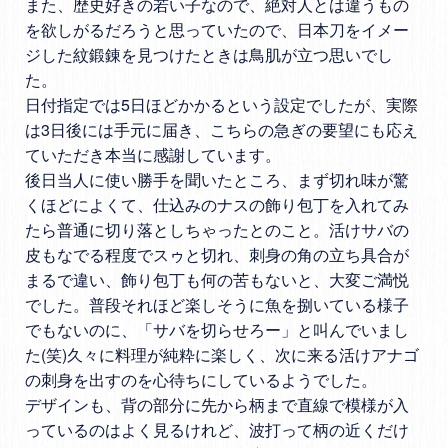
また、歴史好きの若い子なので、絶対人とは違うもの
を欲しがるだろうと思っていたので、日本刀をイメー
ジした紋鍛錬を見つけたときは鳥肌が立つ思いでし
た。

日付指定では5日ほどかかるという設定でしたが、実際
は3日後には手元に届き、こちらの急ぎの要望にも応え
ていただき本当に感謝しています。

後日当人に使い勝手を聞いたところ、まず切れ味が驚
くほどによくて、仕込みのナスの飾り包丁を入れてみ
たら普通に切り落としちゃったとのこと。活けサバの
皮もなでる程度でスゥと切れ、刺身の角の立ち具合が
まるで違い、飾り包丁も何の苦もないと、大変ご満悦
でした。普段それほど楽しそうに魚を捌いている様子
でもないのに、「サバを切らせろー」と叫んでいまし
た(笑)久々に料理が純粋に楽しく、次に来る活けアナゴ
の刺身を出すのを心待ちにしているようでした。

デザインも、背の部分に先から柄まで直線で模様が入
っているのはよく見るけれど、波打って柄の近くだけ