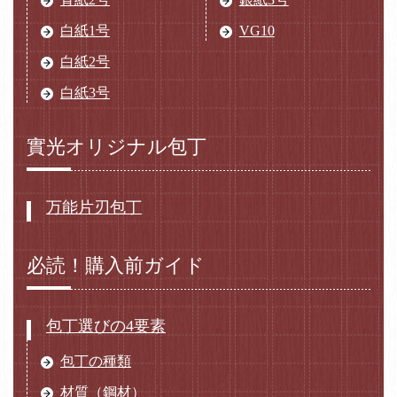
白紙1号
VG10
白紙2号
白紙3号
實光オリジナル包丁
万能片刃包丁
必読！購入前ガイド
包丁選びの4要素
包丁の種類
材質（鋼材）