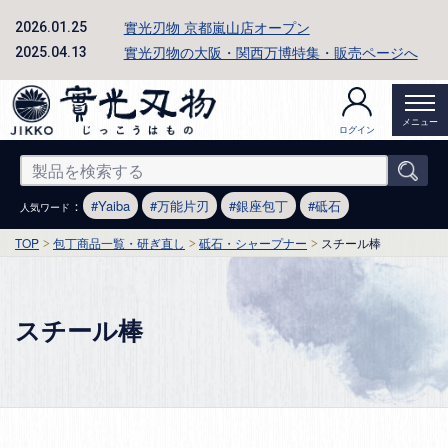
實光刃物 京都嵐山店オープン
2026.01.25
實光刃物の大阪・関西万博特集・販売ページへ
2025.04.13
メニュー
ログイン
：
Yaiba
万能片刃
銀座包丁
砥石
人気ワード
TOP
包丁商品一覧・研ぎ直し
砥石・シャープナー
スチール棒
スチール棒