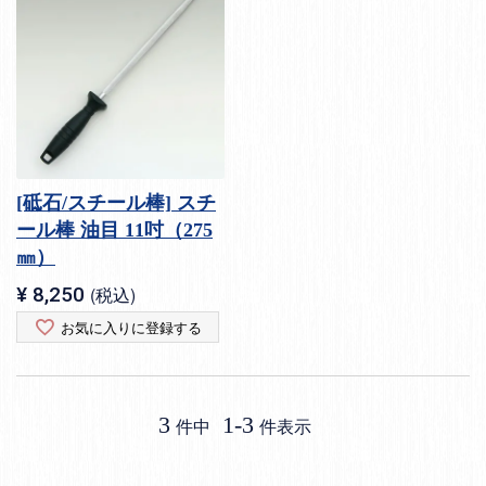
[砥石/スチール棒] スチ
ール棒 油目 11吋（275
㎜）
¥
8,250
税込
お気に入りに登録する
3
1
-
3
件中
件表示