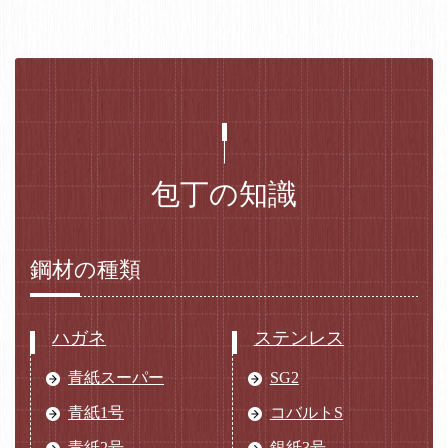
包丁の知識
鋼材の種類
ハガネ
ステンレス
青紙スーパー
SG2
青紙1号
コバルトS
青紙2号
銀紙3号