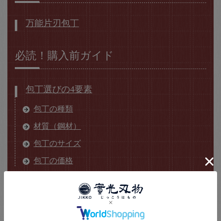
万能片刃包丁
必読！購入前ガイド
包丁選びの4要素
包丁の種類
材質（鋼材）
包丁のサイズ
包丁の価格
その他の情報