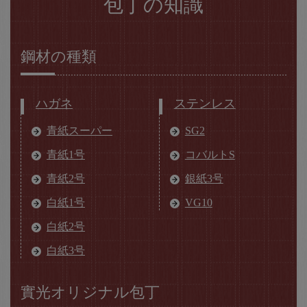
包丁の知識
鋼材の種類
ハガネ
ステンレス
青紙スーパー
SG2
青紙1号
コバルトS
青紙2号
銀紙3号
白紙1号
VG10
白紙2号
白紙3号
實光オリジナル包丁