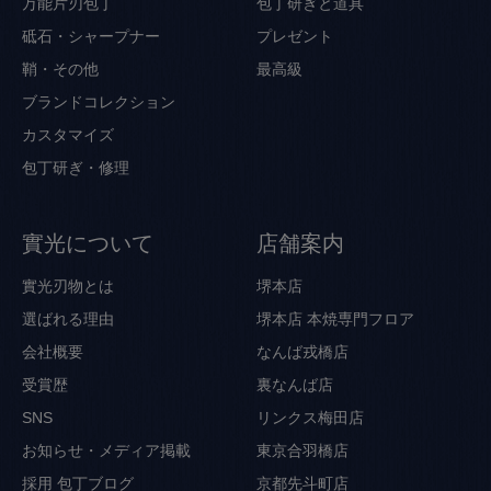
万能片刃包丁
包丁研ぎと道具
砥石・シャープナー
プレゼント
鞘・その他
最高級
ブランドコレクション
カスタマイズ
包丁研ぎ・修理
實光について
店舗案内
實光刃物とは
堺本店
選ばれる理由
堺本店 本焼専門フロア
会社概要
なんば戎橋店
受賞歴
裏なんば店
SNS
リンクス梅田店
お知らせ・メディア掲載
東京合羽橋店
採用
包丁ブログ
京都先斗町店