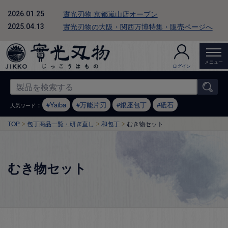
實光刃物 京都嵐山店オープン
2026.01.25
實光刃物の大阪・関西万博特集・販売ページへ
2025.04.13
メニュー
ログイン
：
Yaiba
万能片刃
銀座包丁
砥石
人気ワード
TOP
包丁商品一覧・研ぎ直し
和包丁
むき物セット
むき物セット