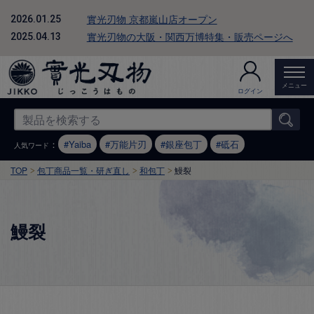
實光刃物 京都嵐山店オープン
2026.01.25
實光刃物の大阪・関西万博特集・販売ページへ
2025.04.13
メニュー
ログイン
：
Yaiba
万能片刃
銀座包丁
砥石
人気ワード
TOP
包丁商品一覧・研ぎ直し
和包丁
鰻裂
鰻裂