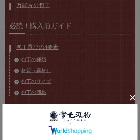
万能片刃包丁
必読！購入前ガイド
包丁選びの4要素
包丁の種類
材質（鋼材）
包丁のサイズ
包丁の価格
その他の情報
包丁の動画解説