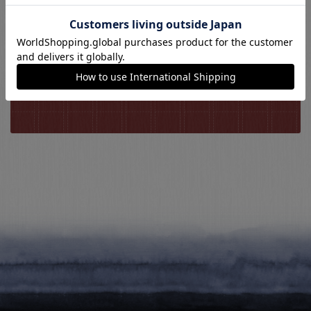
包丁のQ&A
包丁用語集