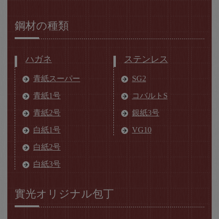
鋼材の種類
ハガネ
ステンレス
青紙スーパー
SG2
青紙1号
コバルトS
青紙2号
銀紙3号
白紙1号
VG10
白紙2号
白紙3号
實光オリジナル包丁