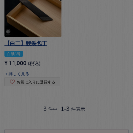
【白三】鰻裂包丁
白紙3号
¥
11,000
税込
＋詳しく見る
お気に入りに登録する
3
1
-
3
件中
件表示