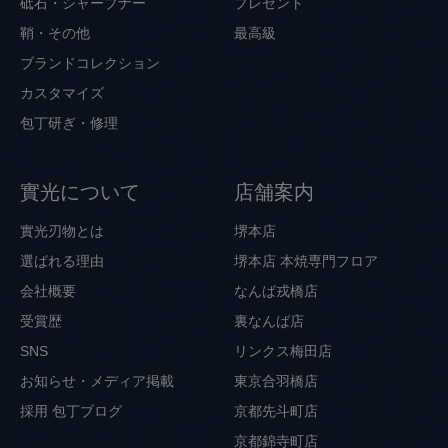
砥石・シャープナー
プレゼント
鞘・その他
最高級
ブランドコレクション
カスタマイズ
包丁研ぎ・修理
實光について
店舗案内
實光刃物とは
堺本店
選ばれる理由
堺本店 本焼専門フロア
会社概要
なんば戎橋店
受賞歴
裏なんば店
SNS
リンクス梅田店
お知らせ・メディア掲載
東京合羽橋店
採用
包丁ブログ
京都先斗町店
京都錦寺町店