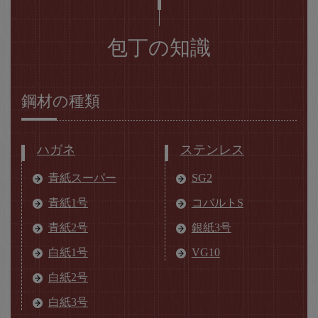
包丁の知識
鋼材の種類
ハガネ
ステンレス
青紙スーパー
SG2
青紙1号
コバルトS
青紙2号
銀紙3号
白紙1号
VG10
白紙2号
白紙3号