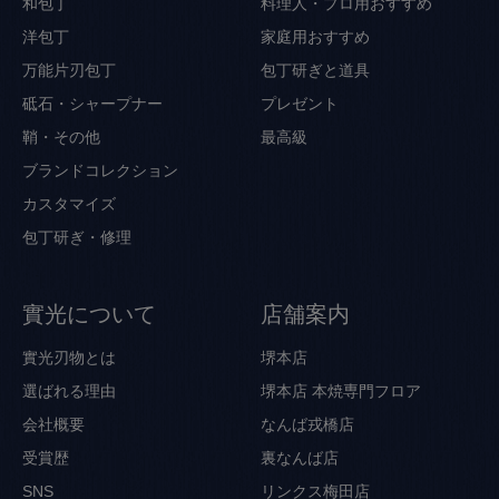
和包丁
料理人・プロ用おすすめ
洋包丁
家庭用おすすめ
万能片刃包丁
包丁研ぎと道具
砥石・シャープナー
プレゼント
鞘・その他
最高級
ブランドコレクション
カスタマイズ
包丁研ぎ・修理
實光について
店舗案内
實光刃物とは
堺本店
選ばれる理由
堺本店 本焼専門フロア
会社概要
なんば戎橋店
受賞歴
裏なんば店
SNS
リンクス梅田店