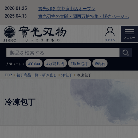
實光刃物 京都嵐山店オープン
2026.01.25
實光刃物の大阪・関西万博特集・販売ページへ
2025.04.13
メニュー
ログイン
：
Yaiba
万能片刃
銀座包丁
砥石
人気ワード
TOP
包丁商品一覧・研ぎ直し
洋包丁
冷凍包丁
冷凍包丁