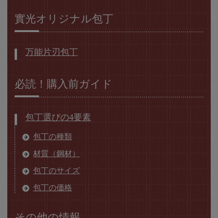
實光オリジナル包丁
万能片刃包丁
必読！購入前ガイド
包丁選びの4要素
包丁の種類
材質（鋼材）
包丁のサイズ
包丁の価格
その他の情報