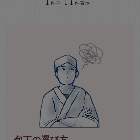
1
1
-
1
件中
件表示
包丁の選び方