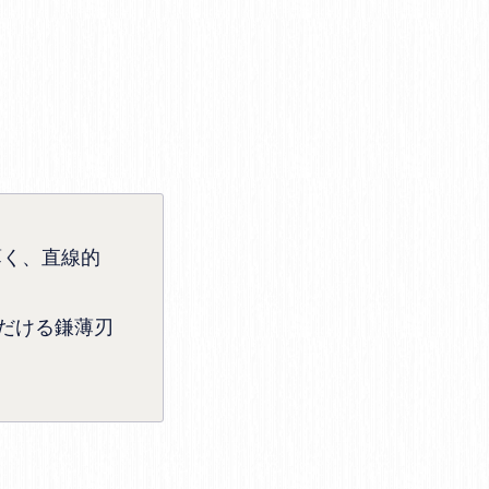
薄く、直線的
だける鎌薄刃