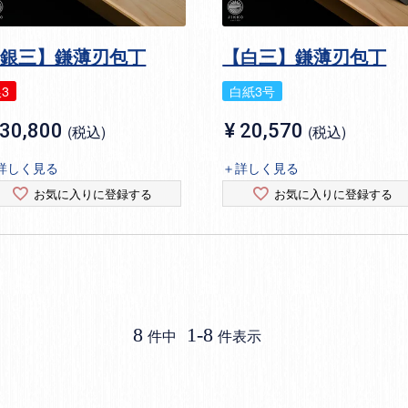
【銀三】鎌薄刃包丁
【白三】鎌薄刃包丁
3
白紙3号
30,800
¥
20,570
税込
税込
詳しく見る
＋詳しく見る
お気に入りに登録する
お気に入りに登録する
8
1
-
8
件中
件表示