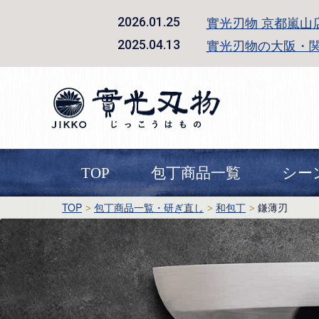
實光刃物 京都嵐山
2026.01.25
實光刃物の大阪・
2025.04.13
TOP
包丁商品一覧
シー
TOP
包丁商品一覧・研ぎ直し
和包丁
鎌薄刃