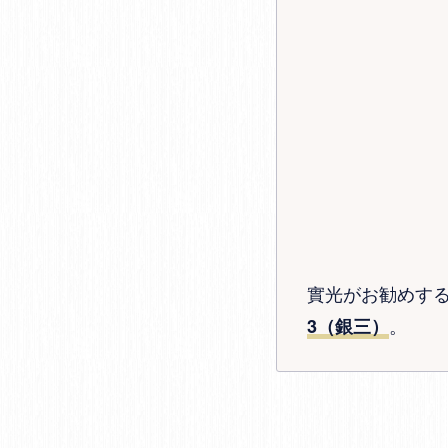
實光がお勧めす
。
3（銀三）