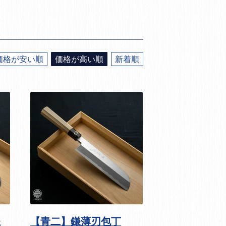
価格が安い順
価格が高い順
新着順
鎌
【青二】鎌薄刃包丁