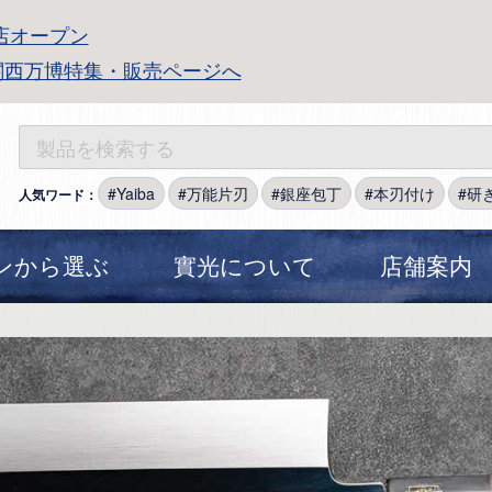
店オープン
関西万博特集・販売ページへ
Yaiba
万能片刃
銀座包丁
本刃付け
研
人気ワード：
ンから選ぶ
實光について
店舗案内