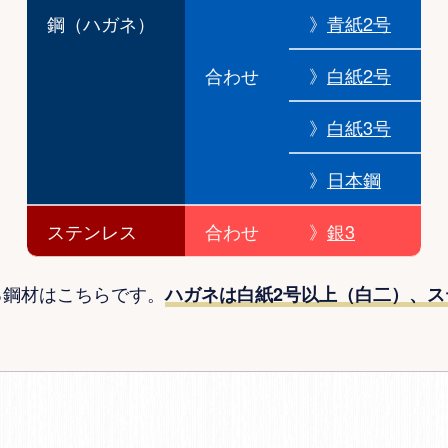
鋼（ハガネ）
》
青紙2号
合わせ
》
白紙2号
》
白紙3号
》
日本鋼
ステンレス
合わせ
》
銀3
る鋼材はこちらです。
ハガネは白紙2号以上（白二）、ス