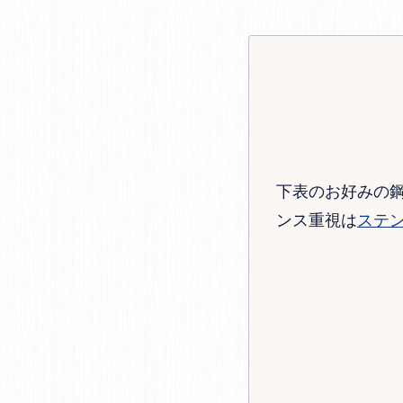
下表のお好みの
ンス重視は
ステ