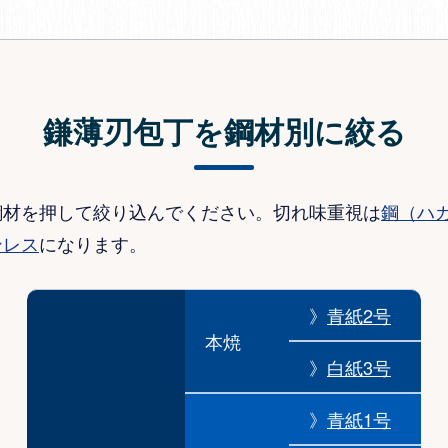
鎌薄刃包丁を鋼材別に絞る
鋼材を押して絞り込んでください。切れ味重視は
鋼（ハ
ンレス
になります。
》
青紙2号
本焼
》
白紙3号
》
青紙1号