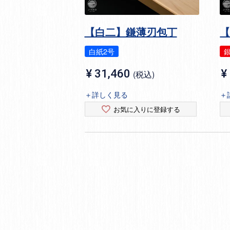
【白二】鎌薄刃包丁
白紙2号
銀
¥
31,460
¥
税込
＋詳しく見る
＋
お気に入りに登録する