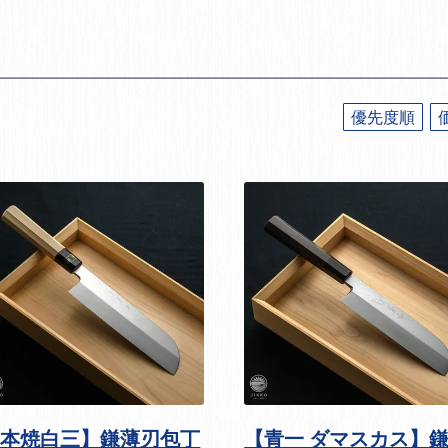
優先度順
【本焼白三】鎌薄刃包丁
【青一 ダマスカス】