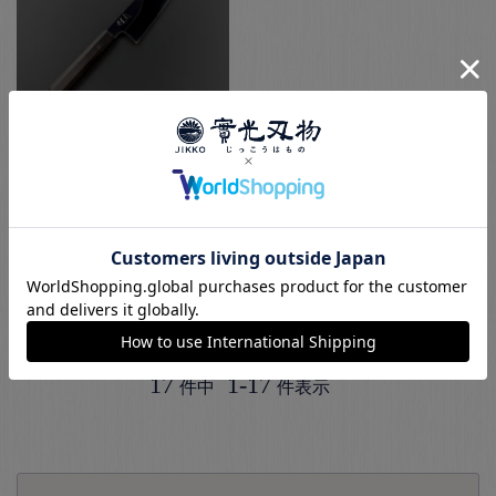
本焼白 鏡面 富士山 牛
刀 210mm
本焼
¥
212,080
税込
お気に入りに登録する
17
1
-
17
件中
件表示