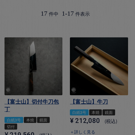
17
1
-
17
件中
件表示
【富士山】切付牛刀包
【富士山】牛刀
丁
白紙3号
本焼
鏡面
白紙3号
本焼
鏡面
¥
212,080
税込
切付
＋詳しく見る
¥
219,560