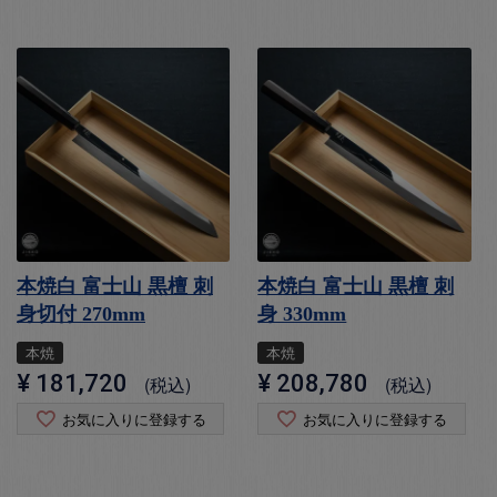
本焼白 富士山 黒檀 刺
本焼白 富士山 黒檀 刺
身切付 270mm
身 330mm
本焼
本焼
¥
181,720
¥
208,780
税込
税込
お気に入りに登録する
お気に入りに登録する