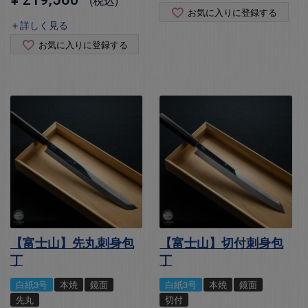
税込
お気に入りに登録する
＋詳しく見る
お気に入りに登録する
【富士山】先丸刺身包
【富士山】切付刺身包
丁
丁
白紙3号
本焼
鏡面
白紙3号
本焼
鏡面
先丸
切付