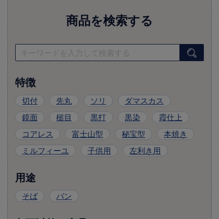
商品を検索する
特徴
切付
先丸
ソリ
ダマスカス
鏡面
槌目
黒打
黒染
霞仕上
コアレス
富士山型
秘宝型
本焼き
ミルフィーユ
子供用
左利き用
用途
そば
パン