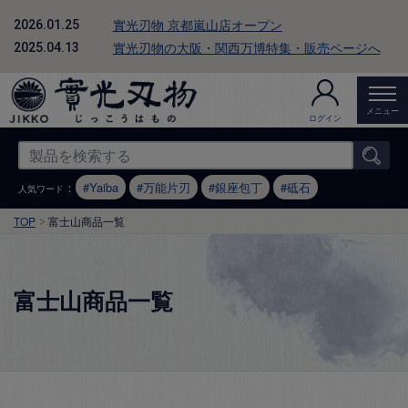
實光刃物 京都嵐山店オープン
2026.01.25
實光刃物の大阪・関西万博特集・販売ページへ
2025.04.13
メニュー
ログイン
：
Yaiba
万能片刃
銀座包丁
砥石
人気ワード
TOP
富士山商品一覧
富士山商品一覧