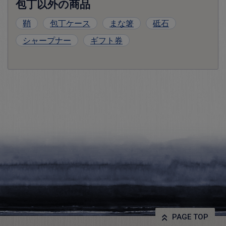
包丁以外の商品
鞘
包丁ケース
まな箸
砥石
シャープナー
ギフト券
PAGE TOP