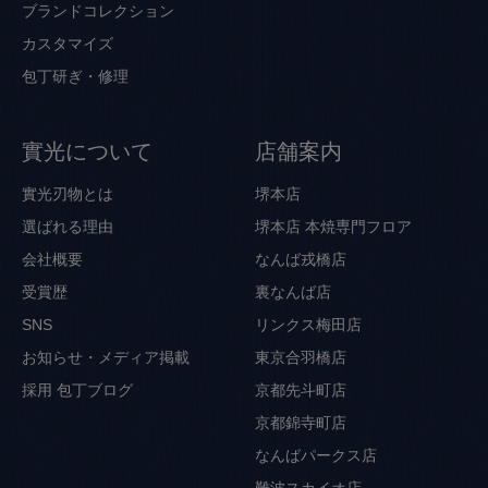
ブランドコレクション
カスタマイズ
包丁研ぎ・修理
實光について
店舗案内
實光刃物とは
堺本店
選ばれる理由
堺本店 本焼専門フロア
会社概要
なんば戎橋店
受賞歴
裏なんば店
SNS
リンクス梅田店
お知らせ・メディア掲載
東京合羽橋店
採用
包丁ブログ
京都先斗町店
京都錦寺町店
なんばパークス店
難波スカイオ店