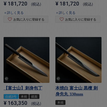
¥
181,720
¥
181,720
税込
税込
＋詳しく見る
＋詳しく見る
お気に入りに登録する
お気に入りに登録する
【富士山】刺身包丁
本焼白 富士山 黒檀 刺
身先丸 330mm
白紙3号
本焼
鏡面
¥
163,350
本焼
税込