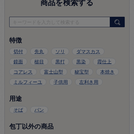
商品を検索する
特徴
切付
先丸
ソリ
ダマスカス
鏡面
槌目
黒打
黒染
霞仕上
コアレス
富士山型
秘宝型
本焼き
ミルフィーユ
子供用
左利き用
用途
そば
パン
包丁以外の商品