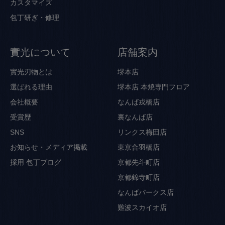
カスタマイズ
包丁研ぎ・修理
實光について
店舗案内
實光刃物とは
堺本店
選ばれる理由
堺本店 本焼専門フロア
会社概要
なんば戎橋店
受賞歴
裏なんば店
SNS
リンクス梅田店
お知らせ・メディア掲載
東京合羽橋店
採用
包丁ブログ
京都先斗町店
京都錦寺町店
なんばパークス店
難波スカイオ店