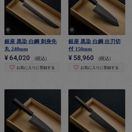
銀座 黒染 白鋼 刺身先
銀座 黒染 白鋼 出刃切
丸 240mm
付 150mm
¥
64,020
¥
58,960
税込
税込
お気に入りに登録する
お気に入りに登録する