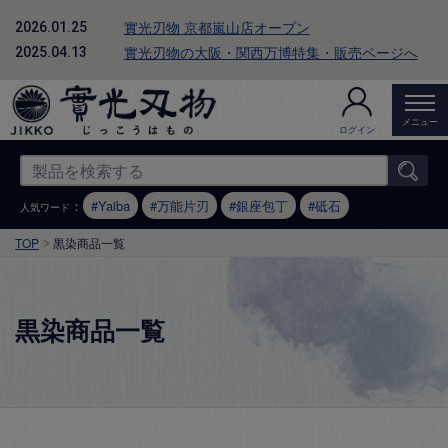
實光刃物 京都嵐山店オープン
2026.01.25
實光刃物の大阪・関西万博特集・販売ページへ
2025.04.13
メニュー
ログイン
：
Yaiba
万能片刃
銀座包丁
砥石
人気ワード
TOP
黒染商品一覧
黒染商品一覧