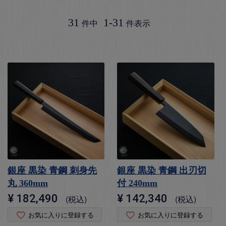
31
1
-
31
件中
件表示
銀座 黒染 青鋼 刺身先
銀座 黒染 青鋼 出刃切
丸 360mm
付 240mm
¥
182,490
¥
142,340
税込
税込
お気に入りに登録する
お気に入りに登録する