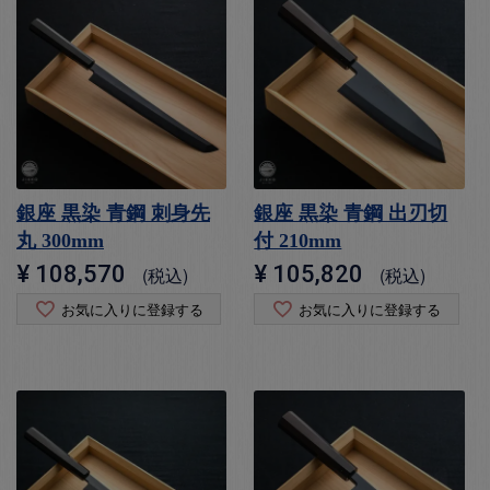
銀座 黒染 青鋼 刺身先
銀座 黒染 青鋼 出刃切
丸 300mm
付 210mm
¥
108,570
¥
105,820
税込
税込
お気に入りに登録する
お気に入りに登録する