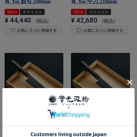
宵 Yoi 筋引 240mm
宵 Yoi 牛刀 210mm
VG10
ダマスカス
VG10
ダマスカス
¥
44,440
¥
42,680
税込
税込
お気に入りに登録する
お気に入りに登録する
宵 Yoi 牛刀 180mm
宵 Yoi 三徳 180mm
VG10
ダマスカス
VG10
ダマスカス