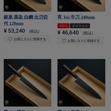
銀座 黒染 白鋼 出刃切
宵 Yoi 牛刀 240mm
付 120mm
VG10
ダマスカス
¥
53,240
税込
¥
46,640
税込
お気に入りに登録する
お気に入りに登録する