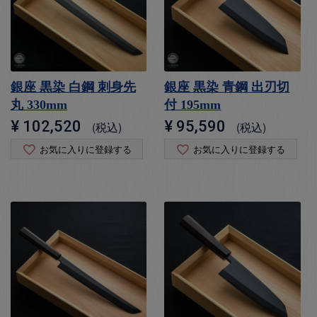
銀座 黒染 白鋼 刺身先
銀座 黒染 青鋼 出刃切
丸 330mm
付 195mm
¥
102,520
¥
95,590
税込
税込
お気に入りに登録する
お気に入りに登録する