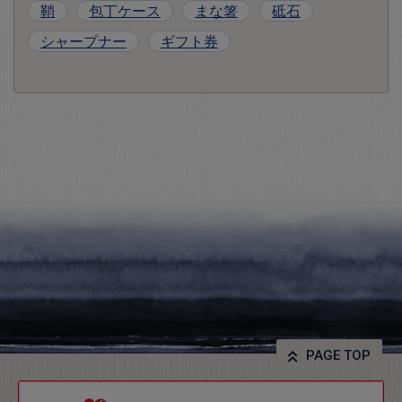
鞘
包丁ケース
まな箸
砥石
シャープナー
ギフト券
PAGE TOP