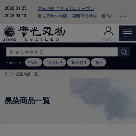
實光刃物 京都嵐山店オープン
2026.01.25
實光刃物の大阪・関西万博特集・販売ページへ
2025.04.13
メニュー
ログイン
：
Yaiba
万能片刃
銀座包丁
砥石
人気ワード
TOP
黒染商品一覧
黒染商品一覧