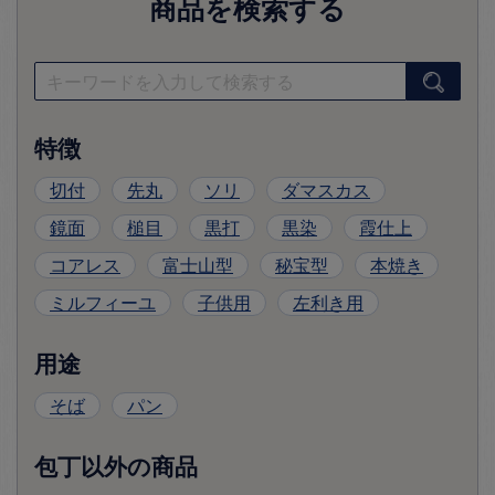
商品を検索する
特徴
切付
先丸
ソリ
ダマスカス
鏡面
槌目
黒打
黒染
霞仕上
コアレス
富士山型
秘宝型
本焼き
ミルフィーユ
子供用
左利き用
用途
そば
パン
包丁以外の商品