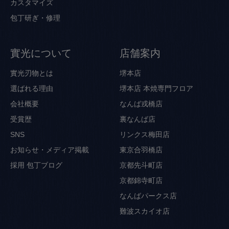
カスタマイズ
包丁研ぎ・修理
實光について
店舗案内
實光刃物とは
堺本店
選ばれる理由
堺本店 本焼専門フロア
会社概要
なんば戎橋店
受賞歴
裏なんば店
SNS
リンクス梅田店
お知らせ・メディア掲載
東京合羽橋店
採用
包丁ブログ
京都先斗町店
京都錦寺町店
なんばパークス店
難波スカイオ店