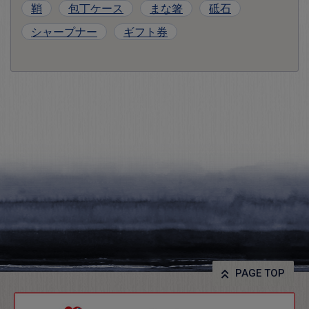
鞘
包丁ケース
まな箸
砥石
シャープナー
ギフト券
PAGE TOP