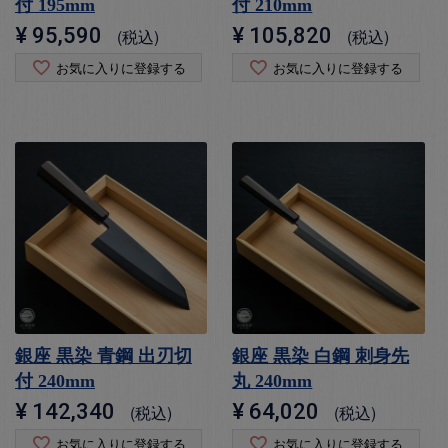
付 195mm
付 210mm
¥
95,590
¥
105,820
税込
税込
お気に入りに登録する
お気に入りに登録する
銀座 黒染 青鋼 出刃切
銀座 黒染 白鋼 刺身先
付 240mm
丸 240mm
¥
142,340
¥
64,020
税込
税込
お気に入りに登録する
お気に入りに登録する