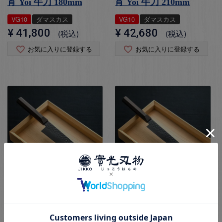
宵 Yoi 牛刀 180mm
宵 Yoi 牛刀 210mm
VG10
ダマスカス
VG10
ダマスカス
¥
41,800
¥
42,680
税込
税込
お気に入りに登録する
お気に入りに登録する
宵 Yoi 牛刀 240mm
宵 Yoi 筋引 240mm
VG10
ダマスカス
VG10
ダマスカス