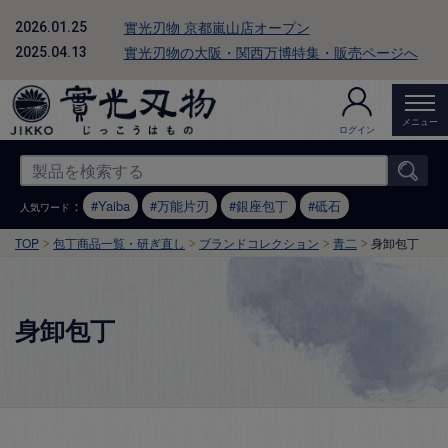
實光刃物 京都嵐山店オープン
2026.01.25
實光刃物の大阪・関西万博特集・販売ページへ
2025.04.13
メニュー
ログイン
：
Yaiba
万能片刃
銀座包丁
砥石
人気ワード
TOP
包丁商品一覧・研ぎ直し
ブランドコレクション
青二
身卸包丁
身卸包丁