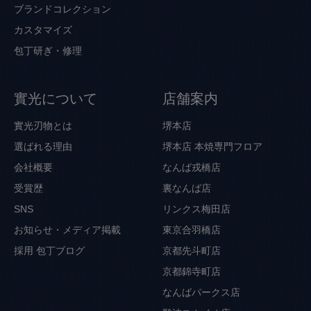
ブランドコレクション
カスタマイズ
包丁研ぎ・修理
實光について
店舗案内
實光刃物とは
堺本店
選ばれる理由
堺本店 本焼専門フロア
会社概要
なんば戎橋店
受賞歴
裏なんば店
SNS
リンクス梅田店
お知らせ・メディア掲載
東京合羽橋店
採用
包丁ブログ
京都先斗町店
京都錦寺町店
なんばパークス店