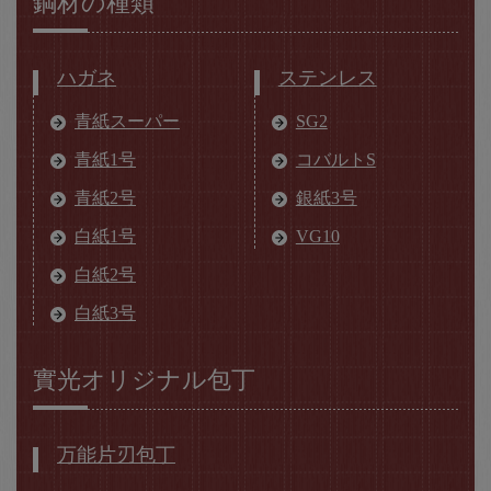
鋼材の種類
ハガネ
ステンレス
青紙スーパー
SG2
青紙1号
コバルトS
青紙2号
銀紙3号
白紙1号
VG10
白紙2号
白紙3号
實光オリジナル包丁
万能片刃包丁