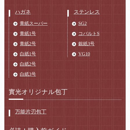
ハガネ
ステンレス
青紙スーパー
SG2
青紙1号
コバルトS
青紙2号
銀紙3号
白紙1号
VG10
白紙2号
白紙3号
實光オリジナル包丁
万能片刃包丁