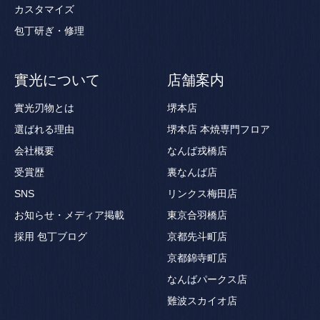
カスタマイズ
包丁研ぎ・修理
實光について
店舗案内
實光刃物とは
堺本店
選ばれる理由
堺本店 本焼専門フロア
会社概要
なんば戎橋店
受賞歴
裏なんば店
SNS
リンクス梅田店
お知らせ・メディア掲載
東京合羽橋店
採用
包丁ブログ
京都先斗町店
京都錦寺町店
なんばパークス店
難波スカイオ店