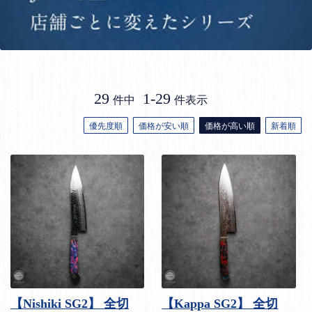
29
1
-
29
件中
件表示
優先度順
価格が安い順
価格が高い順
新着順
【Nishiki SG2】 全切
【Kappa SG2】 全切