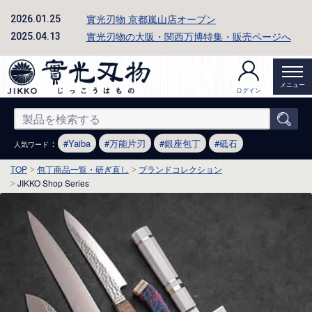
實光刃物 京都嵐山店オープン
2026.01.25
實光刃物の大阪・関西万博特集・販売ページへ
2025.04.13
メニュー
ログイン
：
Yaiba
万能片刃
銀座包丁
砥石
人気ワード
TOP
包丁商品一覧・研ぎ直し
ブランドコレクション
JIKKO Shop Series