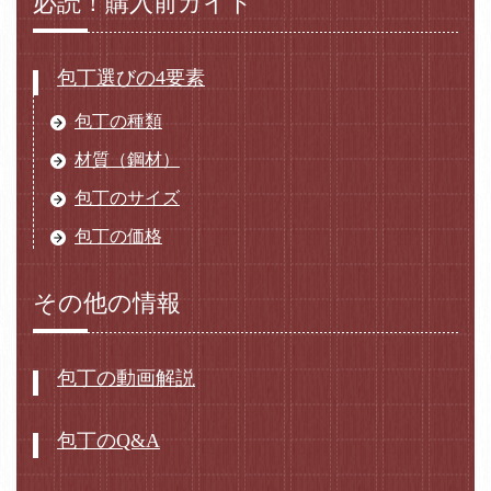
必読！購入前ガイド
包丁選びの4要素
包丁の種類
材質（鋼材）
包丁のサイズ
包丁の価格
その他の情報
包丁の動画解説
包丁のQ&A