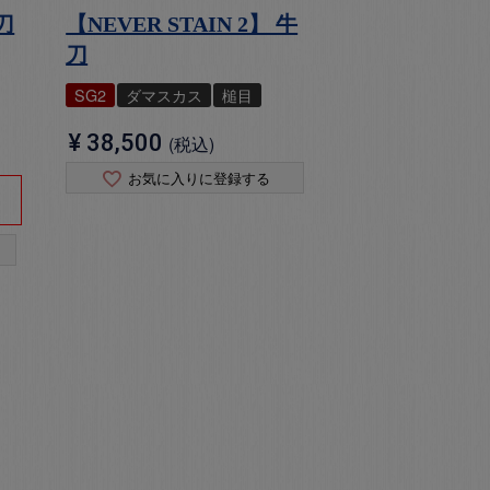
刀
【NEVER STAIN 2】 牛
刀
SG2
ダマスカス
槌目
¥
38,500
税込
お気に入りに登録する