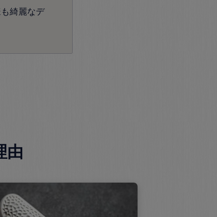
様も綺麗なデ
理由