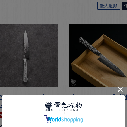
優先度順
NEVER STAIN 2】 ペ
【NEVER STAIN】 切
ティ
ペティ
G2
ダマスカス
槌目
SG2
切付
ダマスカス