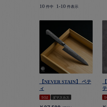
10
1
-
10
件中
件表示
【NEVER STAIN】 ペテ
【
ィ
SG2
ダマスカス
S