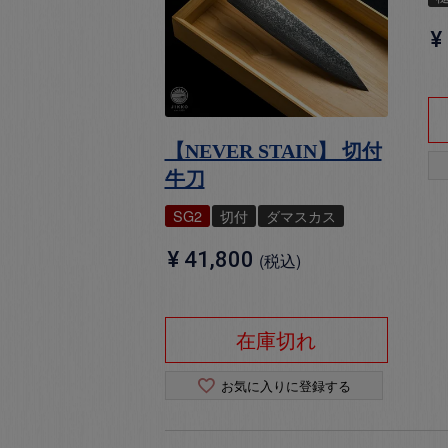
¥
【NEVER STAIN】 切付
牛刀
SG2
切付
ダマスカス
¥
41,800
税込
在庫切れ
お気に入りに登録する