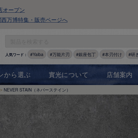
店オープン
関西万博特集・販売ページへ
Yaiba
万能片刃
銀座包丁
本刃付け
研
人気ワード：
ンから選ぶ
實光について
店舗案内
NEVER STAIN（ネバーステイン）