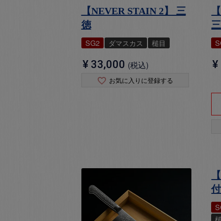
【NEVER STAIN 2】 三
【
徳
SG2
ダマスカス
槌目
S
¥
33,000
¥
税込
お気に入りに登録する
【
付
S