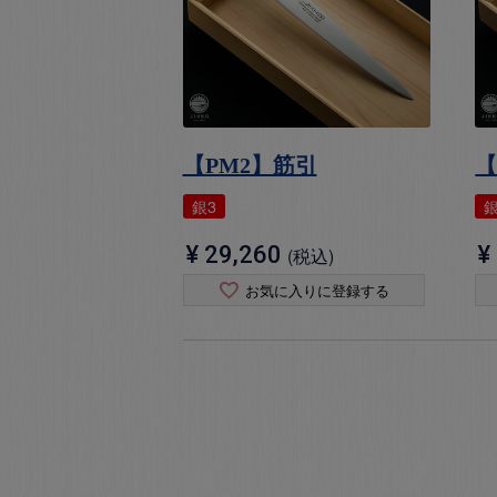
【PM2】筋引
【
銀3
銀
¥
29,260
¥
税込
お気に入りに登録する