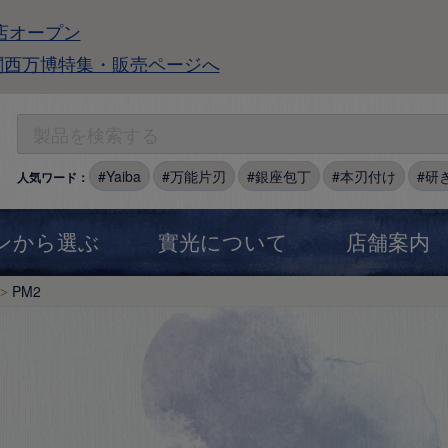
店オープン
関西万博特集・販売ページへ
Yaiba
万能片刃
銀座包丁
本刃付け
研
人気ワード：
ンから選ぶ
實光について
店舗案内
PM2