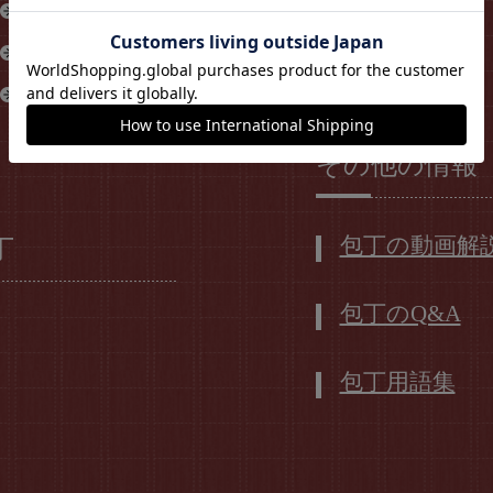
コバルトS
材質（鋼材）
銀紙3号
包丁のサイズ
VG10
包丁の価格
その他の情報
包丁の動画解
丁
包丁のQ&A
包丁用語集