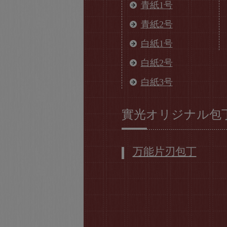
青紙1号
青紙2号
白紙1号
白紙2号
白紙3号
實光オリジナル包
万能片刃包丁