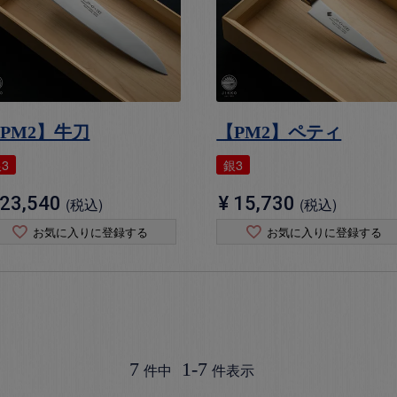
PM2】牛刀
【PM2】ペティ
3
銀3
23,540
¥
15,730
税込
税込
お気に入りに登録する
お気に入りに登録する
7
1
-
7
件中
件表示