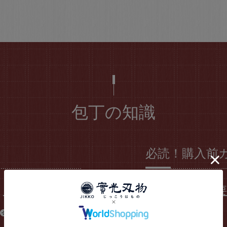
包丁の知識
必読！購入前
ステンレス
包丁選びの4
SG2
包丁の種類