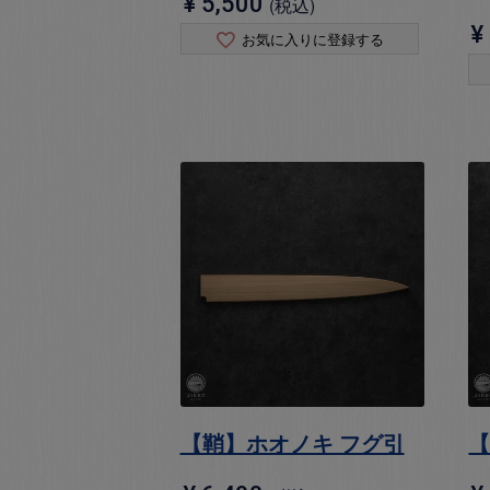
¥
5,500
税込
¥
お気に入りに登録する
【鞘】ホオノキ フグ引
【