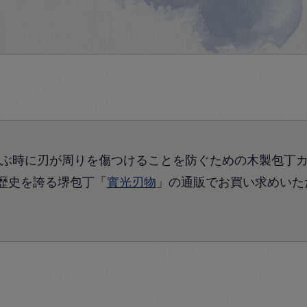
ぶ時に刃が周りを傷つけることを防ぐための木製包丁
の歴史を誇る堺包丁「
實光刃物
」の通販でお買い求めいた