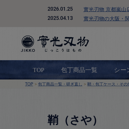
實光刃物 京都嵐山
2026.01.25
實光刃物の大阪・
2025.04.13
TOP
包丁商品一覧
シー
TOP
包丁商品一覧・研ぎ直し
鞘・包丁ケース・その
鞘（さや）