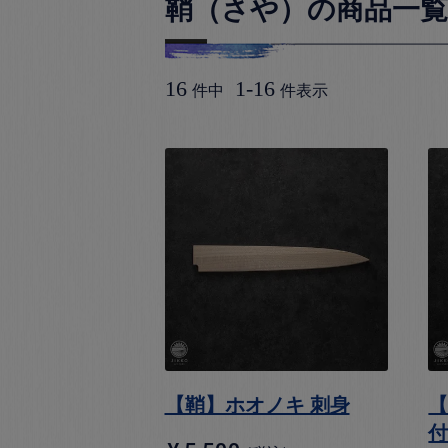
鞘（さや）の商品一覧
16
1
-
16
件中
件表示
【鞘】ホオノキ 刺身
【