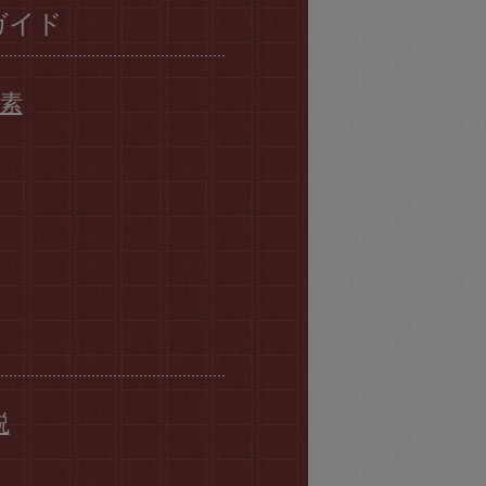
ガイド
要素
説