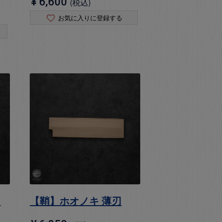
¥
6,600
税込
お気に入りに登録する
刃
【鞘】ホオノキ 薄刃