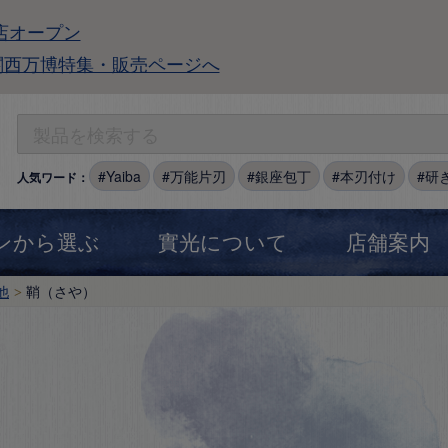
店オープン
関西万博特集・販売ページへ
Yaiba
万能片刃
銀座包丁
本刃付け
研
人気ワード：
ンから選ぶ
實光について
店舗案内
他
鞘（さや）