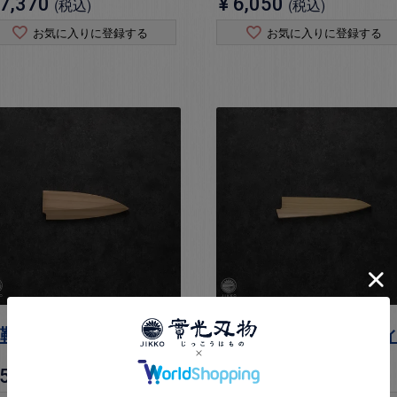
7,370
¥
6,050
税込
税込
お気に入りに登録する
お気に入りに登録する
鞘】ホオノキ アジ切
【鞘】ホオノキ ペテ
5,940
¥
3,630
税込
税込