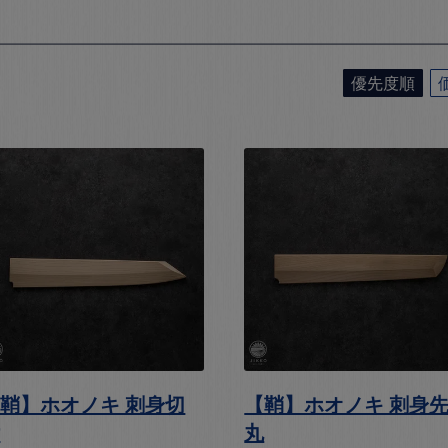
優先度順
鞘】ホオノキ 刺身切
【鞘】ホオノキ 刺身
付
丸