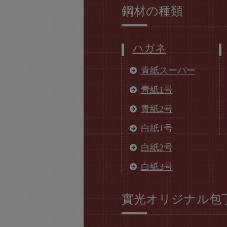
鋼材の種類
ハガネ
青紙スーパー
青紙1号
青紙2号
白紙1号
白紙2号
白紙3号
實光オリジナル包