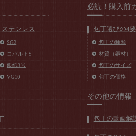
必読！購入前
ステンレス
包丁選びの4
SG2
包丁の種類
コバルトS
材質（鋼材）
銀紙3号
包丁のサイズ
VG10
包丁の価格
その他の情報
包丁の動画解
丁