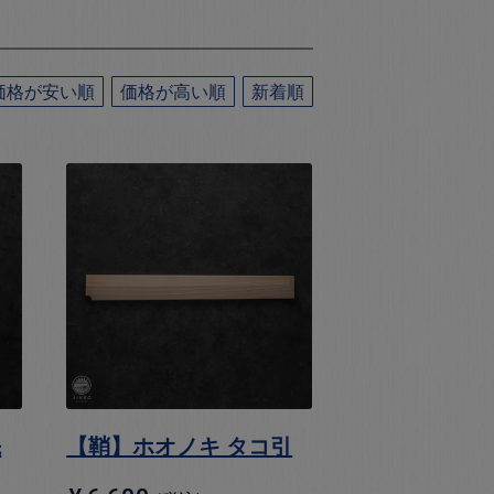
価格が安い順
価格が高い順
新着順
先
【鞘】ホオノキ タコ引