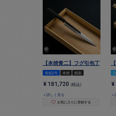
【本焼青二】フグ引包丁
青紙2号
本焼
鏡面
¥
181,720
¥
税込
＋詳しく見る
＋
お気に入りに登録する