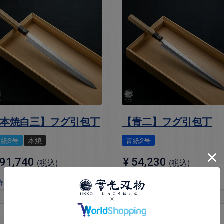
【本焼白三】フグ引包丁
【青二】フグ引包丁
白紙3号
本焼
青紙2号
91,740
¥
54,230
税込
税込
詳しく見る
＋詳しく見る
お気に入りに登録する
お気に入りに登録する