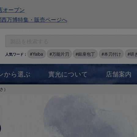
店オープン
関西万博特集・販売ページへ
Yaiba
万能片刃
銀座包丁
本刃付け
研
人気ワード：
ンから選ぶ
實光について
店舗案内
さ）
）