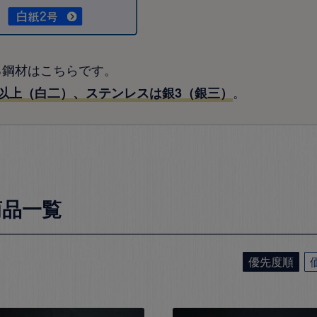
る鋼材はこちらです。
。
以上（白二）、ステンレスは銀3（銀三）
商品一覧
優先度順