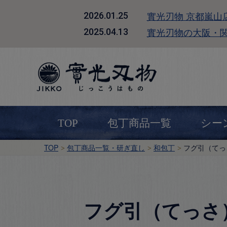
實光刃物 京都嵐山
2026.01.25
實光刃物の大阪・
2025.04.13
TOP
包丁商品一覧
シー
TOP
包丁商品一覧・研ぎ直し
和包丁
フグ引（てっ
フグ引（てっさ