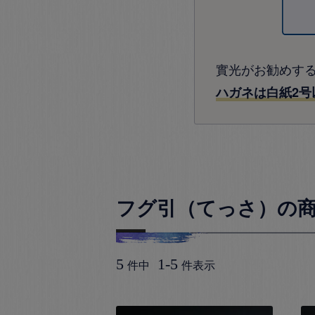
實光がお勧めす
ハガネは白紙2号
フグ引（てっさ）の
5
1
-
5
件中
件表示