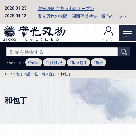
實光刃物 京都嵐山店オープン
2026.01.25
實光刃物の大阪・関西万博特集・販売ページへ
2025.04.13
メニュー
ログイン
：
Yaiba
万能片刃
銀座包丁
砥石
人気ワード
TOP
包丁商品一覧・研ぎ直し
和包丁
和包丁