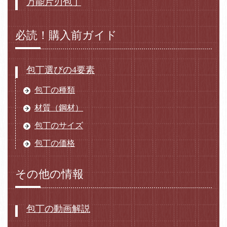
万能片刃包丁
必読！購入前ガイド
包丁選びの4要素
包丁の種類
材質（鋼材）
包丁のサイズ
包丁の価格
その他の情報
包丁の動画解説