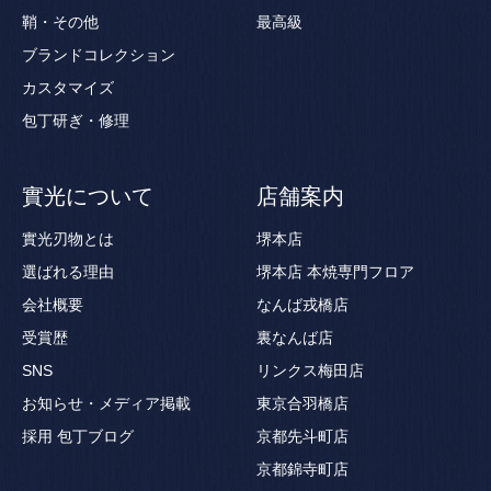
鞘・その他
最高級
ブランドコレクション
カスタマイズ
包丁研ぎ・修理
實光について
店舗案内
實光刃物とは
堺本店
選ばれる理由
堺本店 本焼専門フロア
会社概要
なんば戎橋店
受賞歴
裏なんば店
SNS
リンクス梅田店
お知らせ・メディア掲載
東京合羽橋店
採用
包丁ブログ
京都先斗町店
京都錦寺町店