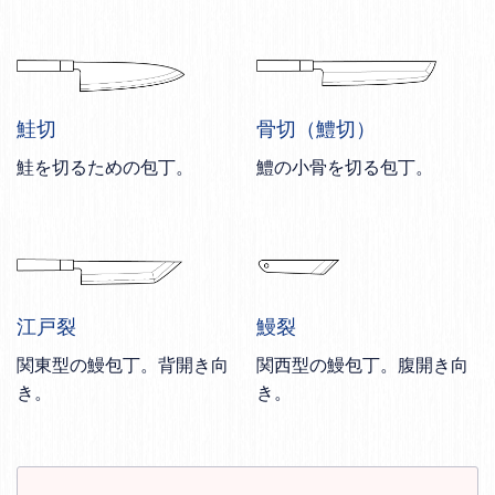
鮭切
骨切（鱧切）
鮭を切るための包丁。
鱧の小骨を切る包丁。
江戸裂
鰻裂
関東型の鰻包丁。背開き向
関西型の鰻包丁。腹開き向
き。
き。