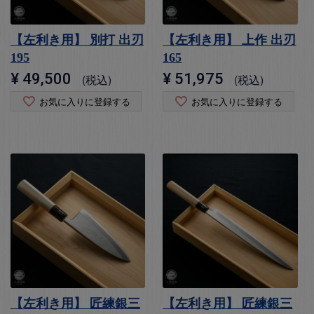
【左利き用】 別打 出刃
【左利き用】 上作 出刃
195
165
¥
49,500
¥
51,975
税込
税込
お気に入りに登録する
お気に入りに登録する
【左利き用】 匠練銀三
【左利き用】 匠練銀三