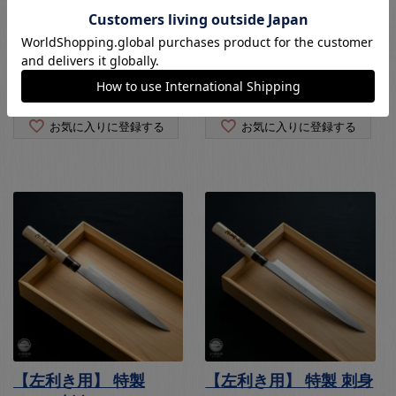
【左利き用】 別打 出刃
【左利き用】 上作 出刃
180
135
¥
41,580
¥
42,075
税込
税込
お気に入りに登録する
お気に入りに登録する
【左利き用】 特製
【左利き用】 特製 刺身