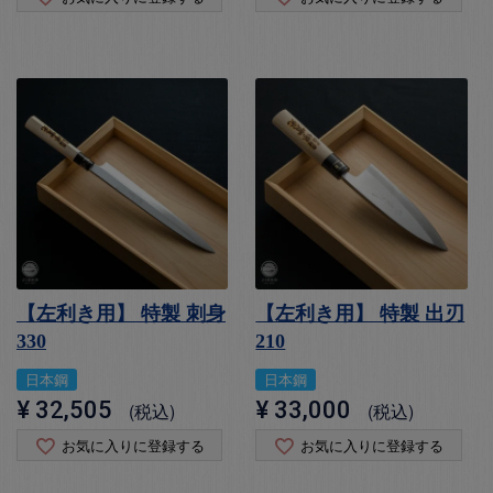
【左利き用】 特製 刺身
【左利き用】 特製 出刃
330
210
日本鋼
日本鋼
¥
32,505
¥
33,000
税込
税込
お気に入りに登録する
お気に入りに登録する