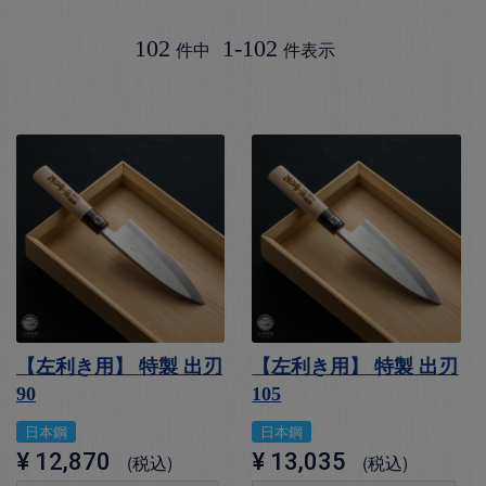
102
1
-
102
件中
件表示
【左利き用】 特製 出刃
【左利き用】 特製 出刃
90
105
日本鋼
日本鋼
¥
12,870
¥
13,035
税込
税込