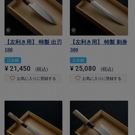
【左利き用】 特製 出刃
【左利き用】 特製 刺身
180
300
日本鋼
日本鋼
¥
21,450
¥
25,080
税込
税込
お気に入りに登録する
お気に入りに登録する