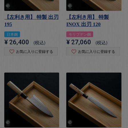
【左利き用】 特製 出刃
【左利き用】 特製
195
INOX 出刃 120
日本鋼
モリブデン鋼
¥
26,400
¥
27,060
税込
税込
お気に入りに登録する
お気に入りに登録する