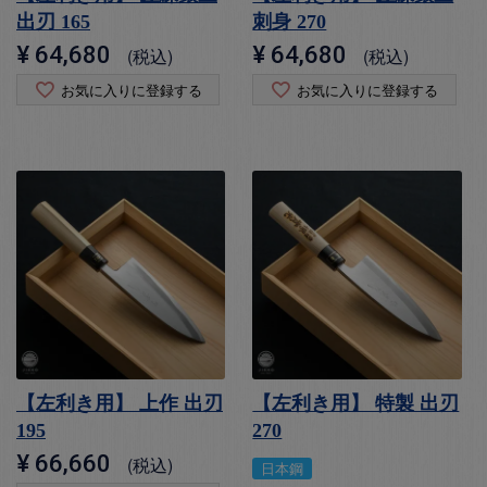
出刃 165
刺身 270
¥
64,680
¥
64,680
税込
税込
お気に入りに登録する
お気に入りに登録する
【左利き用】 上作 出刃
【左利き用】 特製 出刃
195
270
¥
66,660
税込
日本鋼