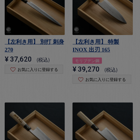
【左利き用】 別打 刺身
【左利き用】 特製
270
INOX 出刃 165
¥
37,620
税込
モリブデン鋼
¥
39,270
税込
お気に入りに登録する
お気に入りに登録する