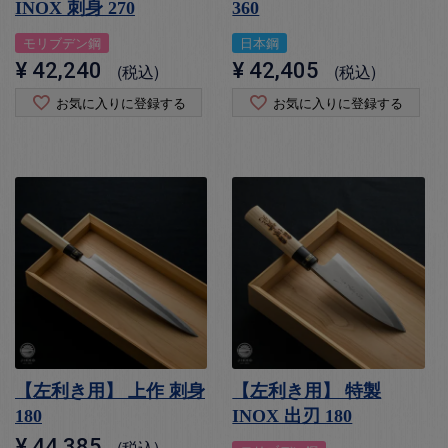
INOX 刺身 270
360
モリブデン鋼
日本鋼
¥
42,240
¥
42,405
税込
税込
お気に入りに登録する
お気に入りに登録する
【左利き用】 上作 刺身
【左利き用】 特製
180
INOX 出刃 180
¥
44,385
税込