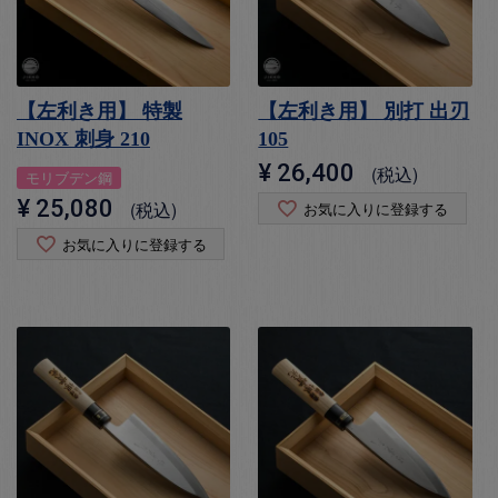
【左利き用】 特製
【左利き用】 別打 出刃
INOX 刺身 210
105
¥
26,400
税込
モリブデン鋼
¥
25,080
税込
お気に入りに登録する
お気に入りに登録する