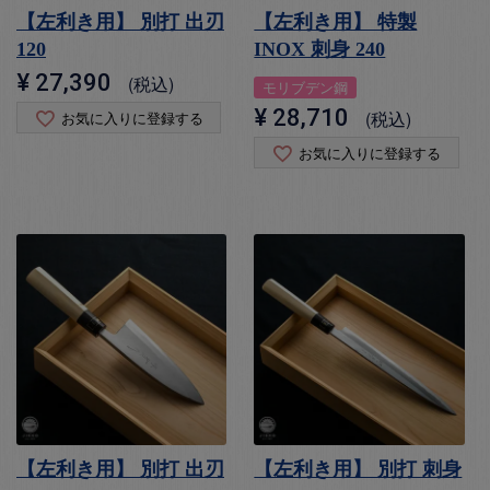
【左利き用】 別打 出刃
【左利き用】 特製
120
INOX 刺身 240
¥
27,390
税込
モリブデン鋼
¥
28,710
税込
お気に入りに登録する
お気に入りに登録する
【左利き用】 別打 出刃
【左利き用】 別打 刺身