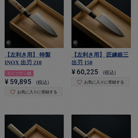
【左利き用】 特製
【左利き用】 匠練銀三
INOX 出刃 210
出刃 150
¥
60,225
税込
モリブデン鋼
¥
59,895
税込
お気に入りに登録する
お気に入りに登録する