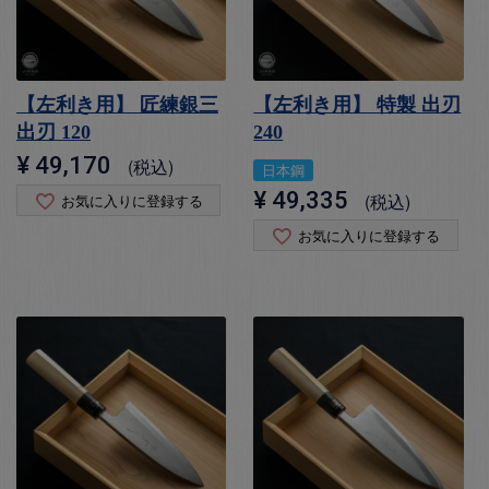
【左利き用】 匠練銀三
【左利き用】 特製 出刃
出刃 120
240
¥
49,170
税込
日本鋼
¥
49,335
税込
お気に入りに登録する
お気に入りに登録する