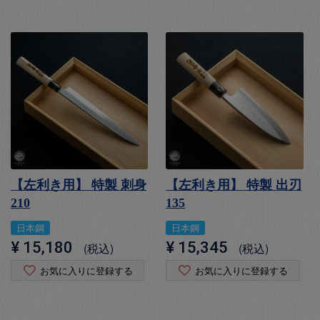
【左利き用】 特製 刺身
【左利き用】 特製 出刃
210
135
日本鋼
日本鋼
¥
15,180
¥
15,345
税込
税込
お気に入りに登録する
お気に入りに登録する