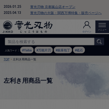
實光刃物 京都嵐山店オープン
2026.01.25
實光刃物の大阪・関西万博特集・販売ページへ
2025.04.13
メニュー
ログイン
：
Yaiba
万能片刃
銀座包丁
砥石
人気ワード
TOP
左利き用商品一覧
左利き用商品一覧