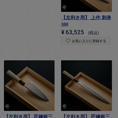
【左利き用】 上作 刺身
300
¥
63,525
税込
お気に入りに登録する
【左利き用】 匠練銀三
【左利き用】 匠練銀三