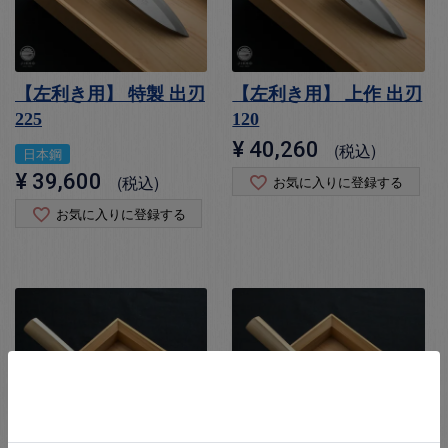
【左利き用】 特製 出刃
【左利き用】 上作 出刃
225
120
¥
40,260
税込
日本鋼
¥
39,600
税込
お気に入りに登録する
お気に入りに登録する