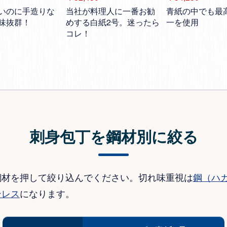
当社が料理人に一番お勧
青紙の中でも最
いのに手造りな
めする白紙2号。迷ったら
一を使用
味抜群！
コレ！
刺身包丁を鋼材別に絞る
鋼材を押して絞り込んでください。切れ味重視は
鋼（ハ
ンレス
になります。