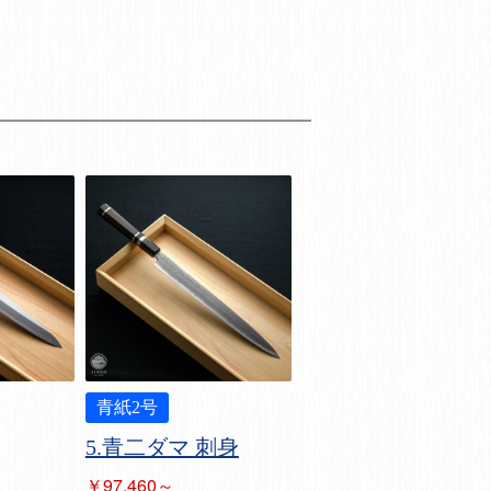
青紙2号
5.青二ダマ 刺身
￥97,460～