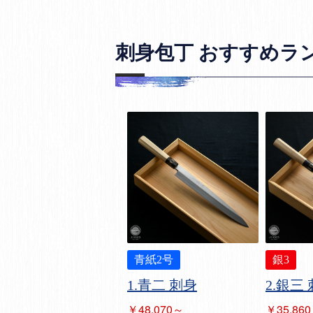
刺身包丁 おすすめラ
青紙2号
銀3
1.青二 刺身
2.銀三
￥48,070～
￥35,86