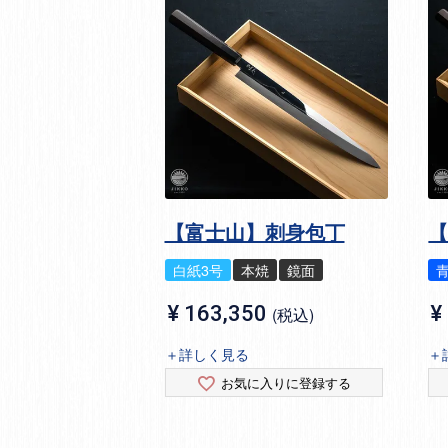
【富士山】刺身包丁
白紙3号
本焼
鏡面
¥
163,350
¥
税込
＋詳しく見る
＋
お気に入りに登録する