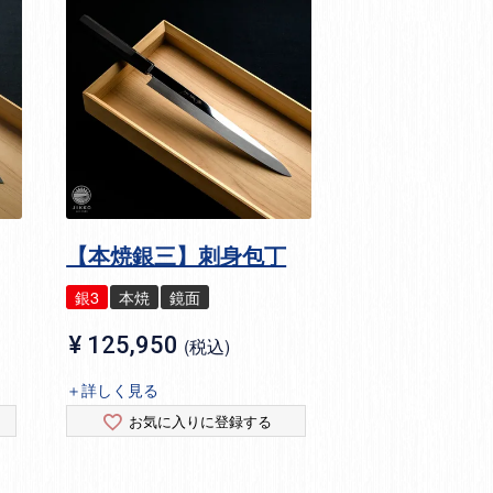
【本焼銀三】刺身包丁
銀3
本焼
鏡面
¥
125,950
税込
＋詳しく見る
お気に入りに登録する