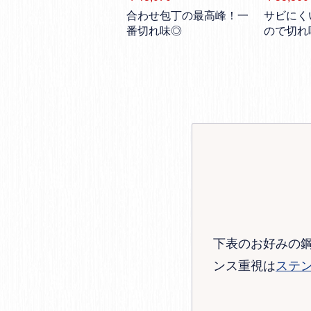
合わせ包丁の最高峰！一
サビにく
番切れ味◎
ので切れ
下表のお好みの
ンス重視は
ステ