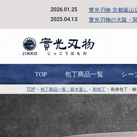
實光刃物 京都嵐山
2026.01.25
實光刃物の大阪・
2025.04.13
TOP
包丁商品一覧
シー
TOP
包丁商品一覧・研ぎ直し
和包丁
刺身包丁・柳