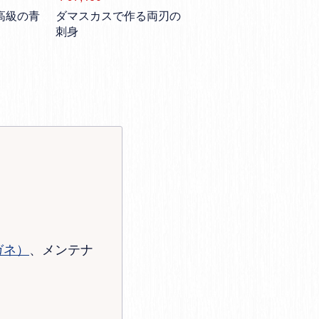
高級の青
ダマスカスで作る両刃の
刺身
ガネ）
、メンテナ