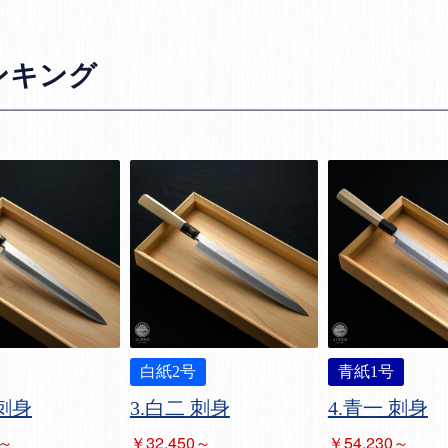
ンキング
白紙2号
青紙1号
3.白二 刺身
4.青一 刺身
 刺身
￥32,450～
￥54,230～
0～