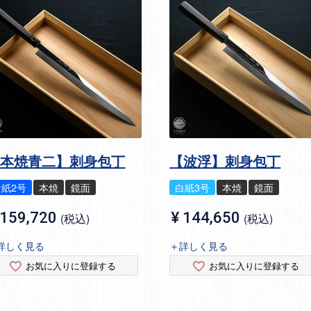
【本焼青二】刺身包丁
【波浮】刺身包丁
青紙2号
本焼
鏡面
白紙3号
本焼
鏡面
159,720
¥
144,650
税込
税込
詳しく見る
＋詳しく見る
お気に入りに登録する
お気に入りに登録する