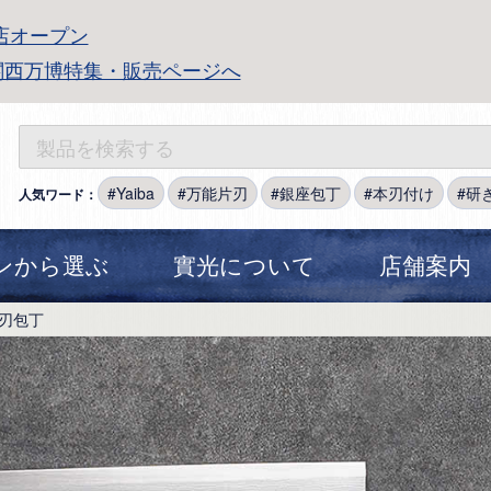
店オープン
関西万博特集・販売ページへ
Yaiba
万能片刃
銀座包丁
本刃付け
研
人気ワード：
ンから選ぶ
實光について
店舗案内
刃包丁