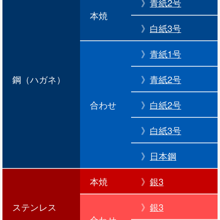
》
青紙2号
本焼
》
白紙3号
》
青紙1号
鋼（ハガネ）
》
青紙2号
合わせ
》
白紙2号
》
白紙3号
》
日本鋼
本焼
》
銀3
ステンレス
》
銀3
合わせ