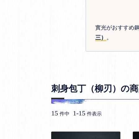
實光がおすすめ
。
三）
刺身包丁（柳刃）の商
15
1
-
15
件中
件表示