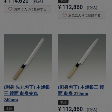
¥
114,620
本焼
税込
¥
112,860
税込
お気に入りに登録する
お気に入りに登録する
[刺身 先丸包丁] 本焼銀
[刺身包丁] 本焼銀三 鏡
三 鏡面 刺身先丸
面 刺身 270mm
240mm
本焼
本焼
¥
112,860
税込