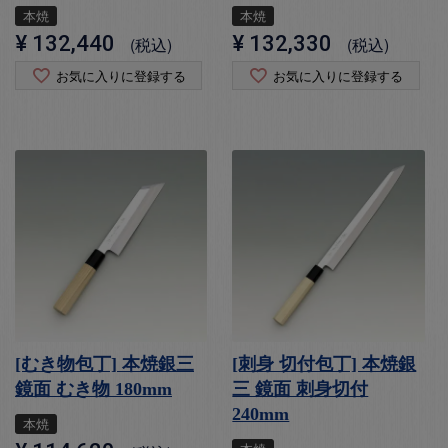
本焼
本焼
¥
132,440
¥
132,330
税込
税込
お気に入りに登録する
お気に入りに登録する
[むき物包丁] 本焼銀三
[刺身 切付包丁] 本焼銀
鏡面 むき物 180mm
三 鏡面 刺身切付
240mm
本焼