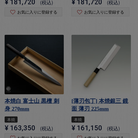
¥
181,720
¥
181,720
税込
税込
お気に入りに登録する
お気に入りに登録する
本焼白 富士山 黒檀 刺
[薄刃包丁] 本焼銀三 鏡
身 270mm
面 薄刃 225mm
本焼
本焼
¥
163,350
¥
161,150
税込
税込
お気に入りに登録する
お気に入りに登録する