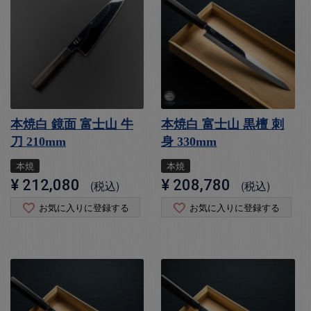
本焼白 鏡面 富士山 牛
本焼白 富士山 黒檀 刺
刀 210mm
身 330mm
本焼
本焼
¥
212,080
¥
208,780
税込
税込
お気に入りに登録する
お気に入りに登録する