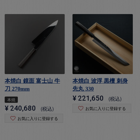
本焼白 鏡面 富士山 牛
本焼白 波浮 黒檀 刺身
刀 270mm
先丸 330
¥
221,650
税込
本焼
¥
240,680
税込
お気に入りに登録する
お気に入りに登録する