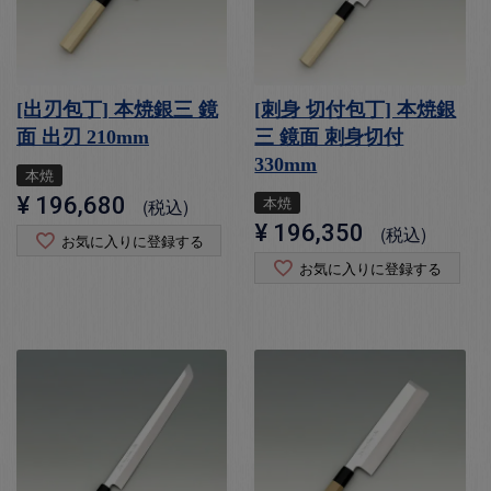
[出刃包丁] 本焼銀三 鏡
[刺身 切付包丁] 本焼銀
面 出刃 210mm
三 鏡面 刺身切付
330mm
本焼
¥
196,680
本焼
税込
¥
196,350
税込
お気に入りに登録する
お気に入りに登録する