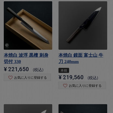
本焼白 波浮 黒檀 刺身
本焼白 鏡面 富士山 牛
切付 330
刀 240mm
¥
221,650
税込
本焼
¥
219,560
税込
お気に入りに登録する
お気に入りに登録する