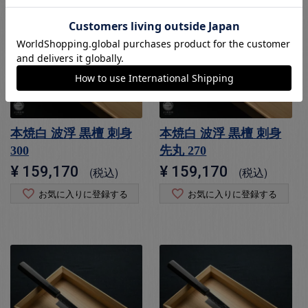
本焼白 波浮 黒檀 刺身
本焼白 波浮 黒檀 刺身
300
先丸 270
¥
159,170
¥
159,170
税込
税込
お気に入りに登録する
お気に入りに登録する