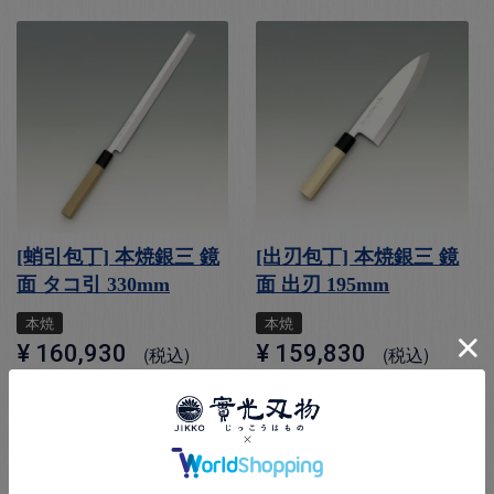
[蛸引包丁] 本焼銀三 鏡
[出刃包丁] 本焼銀三 鏡
面 タコ引 330mm
面 出刃 195mm
本焼
本焼
¥
160,930
¥
159,830
税込
税込
お気に入りに登録する
お気に入りに登録する