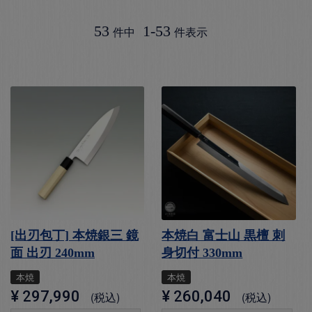
53
1
-
53
件中
件表示
[出刃包丁] 本焼銀三 鏡
本焼白 富士山 黒檀 刺
面 出刃 240mm
身切付 330mm
本焼
本焼
¥
297,990
¥
260,040
税込
税込