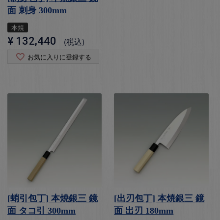
面 刺身 300mm
本焼
¥
132,440
税込
お気に入りに登録する
[蛸引包丁] 本焼銀三 鏡
[出刃包丁] 本焼銀三 鏡
面 タコ引 300mm
面 出刃 180mm