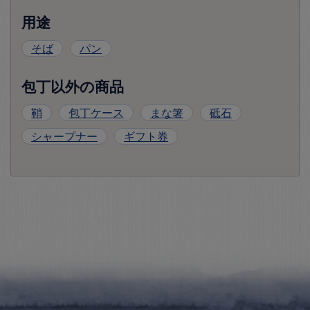
用途
そば
パン
包丁以外の商品
鞘
包丁ケース
まな箸
砥石
シャープナー
ギフト券