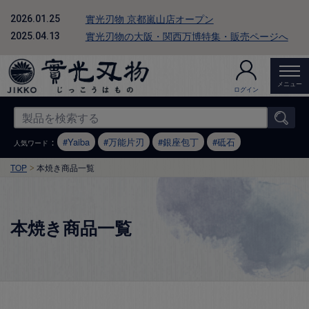
實光刃物 京都嵐山店オープン
2026.01.25
實光刃物の大阪・関西万博特集・販売ページへ
2025.04.13
メニュー
ログイン
：
Yaiba
万能片刃
銀座包丁
砥石
人気ワード
TOP
本焼き商品一覧
本焼き商品一覧