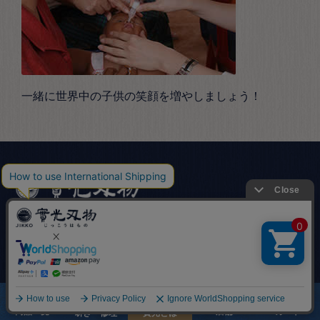
一緒に世界中の子供の笑顔を増やしましょう！
包丁商品一覧
シーンから選ぶ
和包丁
料理人・プロ用おすすめ
商品一覧
店舗
カート
研ぎ・修理
實光とは