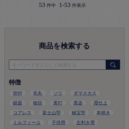
53
1
-
53
件中
件表示
商品を検索する
特徴
切付
先丸
ソリ
ダマスカス
鏡面
槌目
黒打
黒染
霞仕上
コアレス
富士山型
秘宝型
本焼き
ミルフィーユ
子供用
左利き用