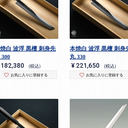
焼白 波浮 黒檀 刺身先
本焼白 波浮 黒檀 刺身
 300
丸 330
182,380
¥
221,650
税込
税込
お気に入りに登録する
お気に入りに登録する