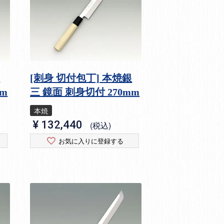
銀
[刺身 切付包丁] 本焼銀
mm
三 鏡面 刺身切付 270mm
本焼
¥
132,440
税込
お気に入りに登録する