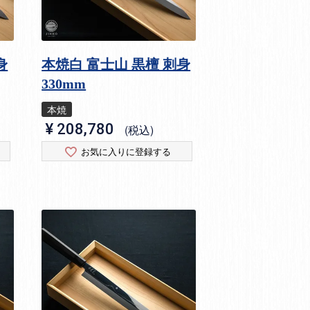
身
本焼白 富士山 黒檀 刺身
330mm
本焼
¥
208,780
税込
お気に入りに登録する