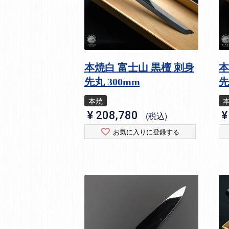
本焼白 富士山 黒檀 刺身
本
先丸 300mm
先
本焼
¥
208,780
¥
税込
お気に入りに登録する