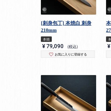
[刺身包丁] 本焼白 刺身
本
210mm
2
本焼
¥
79,090
¥
税込
お気に入りに登録する