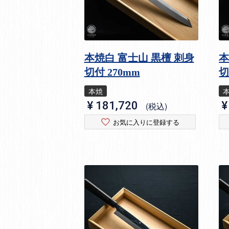
本焼白 富士山 黒檀 刺身
本
切付 270mm
切
本焼
¥
181,720
¥
税込
お気に入りに登録する