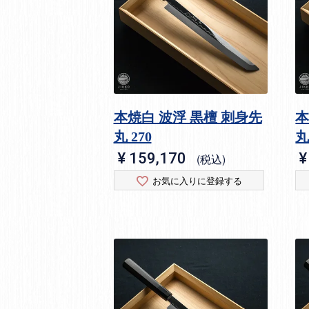
本焼白 波浮 黒檀 刺身先
本
丸 270
丸
¥
159,170
¥
税込
お気に入りに登録する