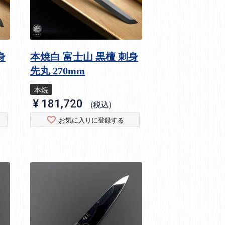
身
本焼白 富士山 黒檀 刺身
先丸 270mm
本焼
¥
181,720
税込
お気に入りに登録する