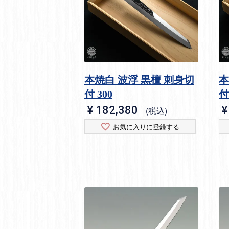
本焼白 波浮 黒檀 刺身切
本
付 300
付
¥
182,380
¥
税込
お気に入りに登録する