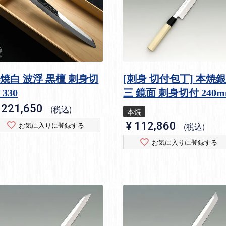
焼白 波浮 黒檀 刺身切
[刺身 切付包丁] 本焼
 330
三 鏡面 刺身切付 240
221,650
税込
本焼
¥
112,860
お気に入りに登録する
税込
お気に入りに登録する