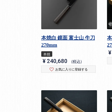
本焼白 鏡面 富士山 牛刀
本
270mm
2
¥
本焼
¥
240,680
税込
お気に入りに登録する