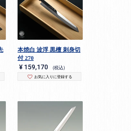
先
本焼白 波浮 黒檀 刺身切
付 270
¥
159,170
税込
お気に入りに登録する