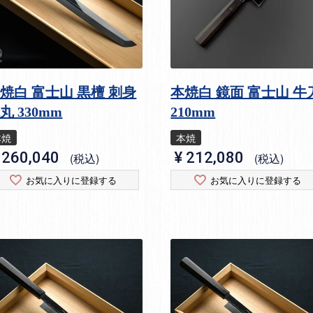
焼白 富士山 黒檀 刺身
本焼白 鏡面 富士山 牛
丸 330mm
210mm
本焼
本焼
260,040
¥
212,080
税込
税込
お気に入りに登録する
お気に入りに登録する