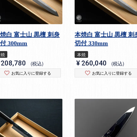
焼白 富士山 黒檀 刺身
本焼白 富士山 黒檀 刺
付 300mm
切付 330mm
本焼
本焼
208,780
¥
260,040
税込
税込
お気に入りに登録する
お気に入りに登録する