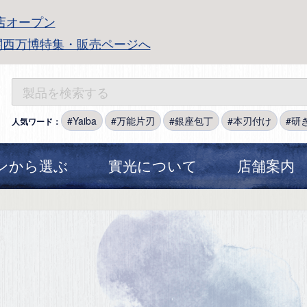
店オープン
関西万博特集・販売ページへ
Yaiba
万能片刃
銀座包丁
本刃付け
研
人気ワード：
ンから選ぶ
實光について
店舗案内