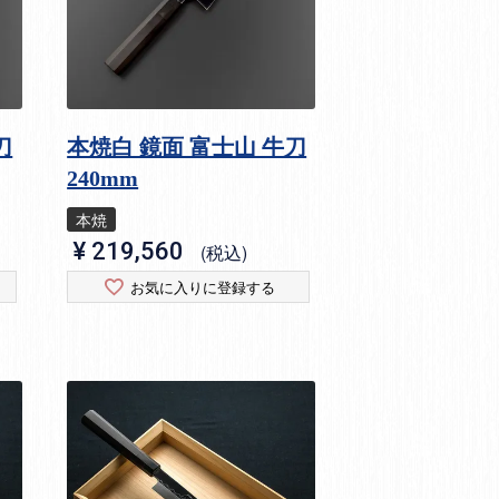
刀
本焼白 鏡面 富士山 牛刀
240mm
本焼
¥
219,560
税込
お気に入りに登録する