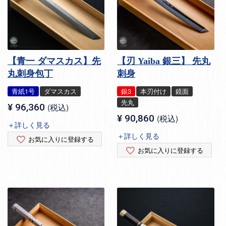
【青一 ダマスカス】先
【刃 Yaiba 銀三】 先丸
丸刺身包丁
刺身
青紙1号
ダマスカス
銀3
本刃付け
鏡面
先丸
¥
96,360
税込
¥
90,860
税込
＋詳しく見る
＋詳しく見る
お気に入りに登録する
お気に入りに登録する