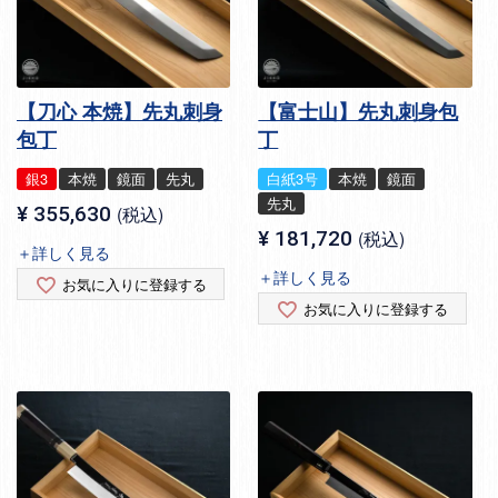
【刀心 本焼】先丸刺身
【富士山】先丸刺身包
包丁
丁
銀3
本焼
鏡面
先丸
白紙3号
本焼
鏡面
先丸
¥
355,630
税込
¥
181,720
税込
＋詳しく見る
＋詳しく見る
お気に入りに登録する
お気に入りに登録する