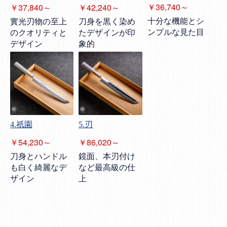
￥36,740～
￥37,840～
￥42,240～
十分な機能とシ
實光刃物の至上
刀身を黒く染め
ンプルな見た目
のクオリティと
たデザインが印
デザイン
象的
4.祇園
5.刃
￥54,230～
￥86,020～
刀身とハンドル
鏡面、本刃付け
も白く綺麗なデ
など最高級の仕
ザイン
上