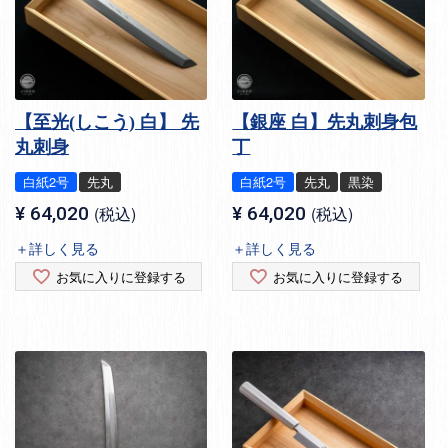
【至光(しこう) 白】 先
【銀座 白】先丸刺身包
丸刺身
丁
白紙2号
先丸
白紙2号
先丸
黒染
¥
64,020
税込
¥
64,020
税込
＋詳しく見る
＋詳しく見る
お気に入りに登録する
お気に入りに登録する