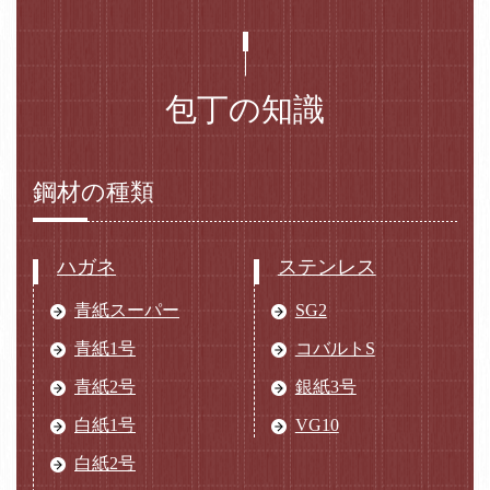
包丁の知識
鋼材の種類
ハガネ
ステンレス
青紙スーパー
SG2
青紙1号
コバルトS
青紙2号
銀紙3号
白紙1号
VG10
白紙2号