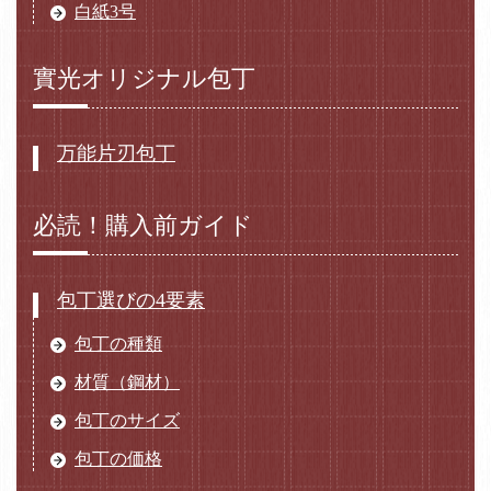
白紙3号
實光オリジナル包丁
万能片刃包丁
必読！購入前ガイド
包丁選びの4要素
包丁の種類
材質（鋼材）
包丁のサイズ
包丁の価格