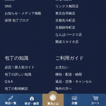
SNS
リンクス梅田店
お知らせ・メディア掲載
東京合羽橋店
採用
包丁ブログ
京都先斗町店
京都錦寺町店
なんばパークス店
難波スカイオ店
包丁の知識
ご利用ガイド
必読！購入前ガイド
お支払い
包丁の詳しい知識
梱包・配送・納期
Q＆A
返品・交換・キャンセル
包丁の動画解説
海外の方へ
包丁用語集
ギフトサービス
商品一覧
店舗
カート
ギフト券の使い方
研ぎ・修理
實光とは