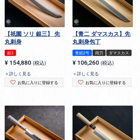
【祇園 ソリ 銀三】 先
【青二 ダマスカス】先
丸刺身
丸刺身包丁
銀3
青紙2号
両刃
ダマスカス
¥
154,880
税込
¥
106,260
税込
＋詳しく見る
＋詳しく見る
お気に入りに登録する
お気に入りに登録する