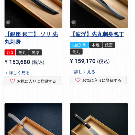
【銀座 銀三】 ソリ 先
【波浮】先丸刺身包丁
丸刺身
白紙3号
本焼
鏡面
先丸
銀3
先丸
黒染
¥
159,170
税込
¥
163,680
税込
＋詳しく見る
＋詳しく見る
お気に入りに登録する
お気に入りに登録する