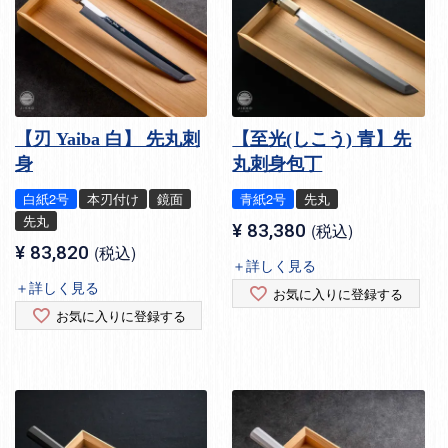
【刃 Yaiba 白】 先丸刺
【至光(しこう) 青】先
身
丸刺身包丁
白紙2号
本刃付け
鏡面
青紙2号
先丸
先丸
¥
83,380
税込
¥
83,820
税込
＋詳しく見る
＋詳しく見る
お気に入りに登録する
お気に入りに登録する