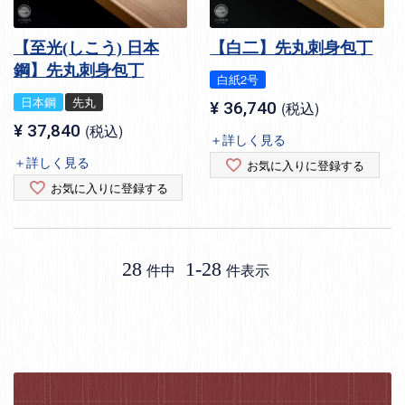
【至光(しこう) 日本
【白二】先丸刺身包丁
鋼】先丸刺身包丁
白紙2号
日本鋼
先丸
¥
36,740
税込
¥
37,840
税込
＋詳しく見る
＋詳しく見る
お気に入りに登録する
お気に入りに登録する
28
1
-
28
件中
件表示