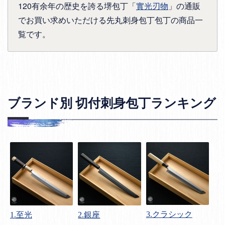
120有余年の歴史を誇る堺包丁「
實光刃物
」の通販
でお買い求めいただける先丸刺身包丁包丁の商品一
覧です。
ブランド別 切付刺身包丁ランキング
3.クラシック
1.至光
2.銀座