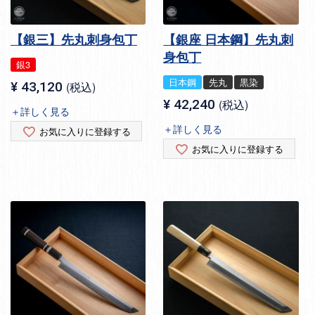
【銀三】先丸刺身包丁
【銀座 日本鋼】先丸刺
身包丁
銀3
日本鋼
先丸
黒染
¥
43,120
税込
¥
42,240
税込
＋詳しく見る
＋詳しく見る
お気に入りに登録する
お気に入りに登録する