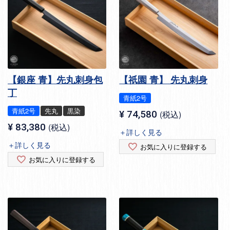
【銀座 青】先丸刺身包
【祇園 青】 先丸刺身
丁
青紙2号
青紙2号
先丸
黒染
¥
74,580
税込
¥
83,380
税込
＋詳しく見る
＋詳しく見る
お気に入りに登録する
お気に入りに登録する