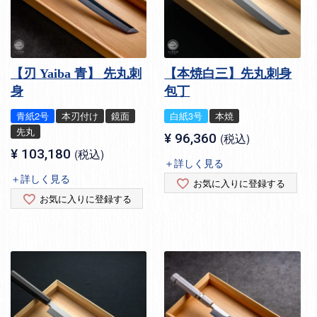
【刃 Yaiba 青】 先丸刺
【本焼白三】先丸刺身
身
包丁
青紙2号
本刃付け
鏡面
白紙3号
本焼
先丸
¥
96,360
税込
¥
103,180
税込
＋詳しく見る
＋詳しく見る
お気に入りに登録する
お気に入りに登録する