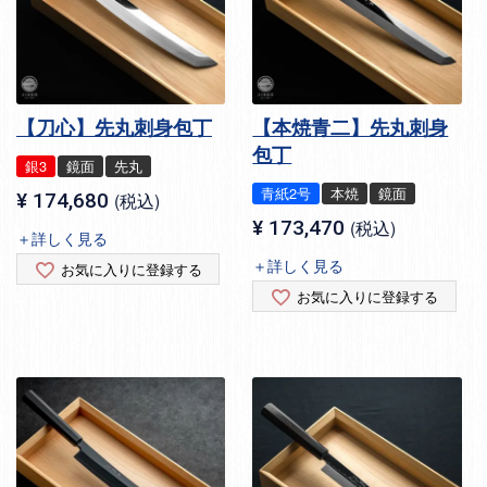
【刀心】先丸刺身包丁
【本焼青二】先丸刺身
包丁
銀3
鏡面
先丸
青紙2号
本焼
鏡面
¥
174,680
税込
¥
173,470
税込
＋詳しく見る
＋詳しく見る
お気に入りに登録する
お気に入りに登録する