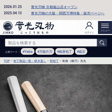
實光刃物 京都嵐山店オープン
2026.01.25
實光刃物の大阪・関西万博特集・販売ページへ
2025.04.13
メニュー
ログイン
：
Yaiba
万能片刃
銀座包丁
砥石
人気ワード
TOP
包丁商品一覧・研ぎ直し
和包丁
刺身（柳刃）先丸