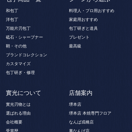
和包丁
料理人・プロ用おすすめ
洋包丁
家庭用おすすめ
万能片刃包丁
包丁研ぎと道具
砥石・シャープナー
プレゼント
鞘・その他
最高級
ブランドコレクション
カスタマイズ
包丁研ぎ・修理
實光について
店舗案内
實光刃物とは
堺本店
選ばれる理由
堺本店 本焼専門フロア
会社概要
なんば戎橋店
受賞歴
裏なんば店